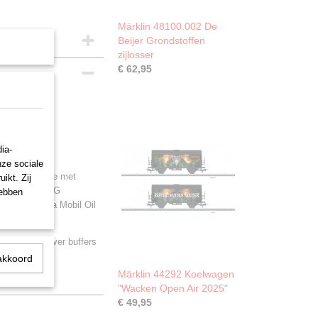
Märklin 48100.002 De
Beijer Grondstoffen
zijlosser
€ 62,95
n
ia-
nze sociale
B). Ouder type met
ikt. Zij
gen van de VTG
hebben
ale oliefirma Mobil Oil
ken. Lengte over buffers
akkoord
Märklin 44292 Koelwagen
"Wacken Open Air 2025"
€ 49,95