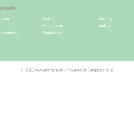
orieën
ieven
Digitaal
Scenery
Accessoires
Vintage
Toebehoren
Modelauto's
© 2026 www.mbtrains.nl - Powered by Shoppagina.nl