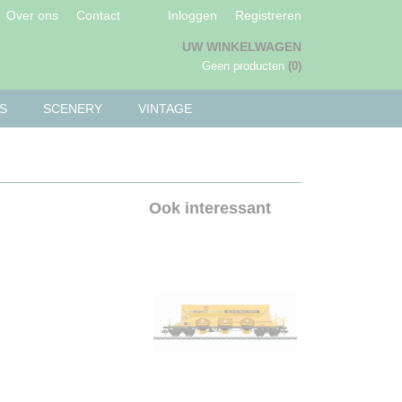
Over ons
Contact
Inloggen
Registreren
UW WINKELWAGEN
Geen producten
(0)
S
SCENERY
VINTAGE
Ook interessant