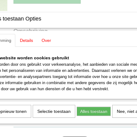
Specificaties
 toestaan Opties
EAN code
4001883975498
Omschrijving
Productcode leverancier
56529-04
mming
Details
Over
Schaal
H0 (1:87)
Märklin 46529 -04 Mobil Ketelwage
Staat
Gebruikt
MHI
website worden cookies gebruikt
rden door ons gebruikt voor verkeersanalyse, het aanbieden van sociale med
Bedrijfsnummer DB 596 637
n het personaliseren van informatie en advertenties. Daarnaast verlenen we o
Eenheids-ketelwagen, ondergebracht bij de Deutsche Bundesbahn (D
vertentie- en analysepartners toegang tot informatie over hoe u onze site gebru
geperst metalen draaistellen en met remmersbordes. Particuliere wa
e informatie gebruiken in combinatie met andere gegevens die zij mogelijk 
(Vereinigte Tanklager und Transportmittel GmbH), Hamburg en de miner
door uw gebruik van hun diensten of die u hen hebt verstrekt.
AG, Hamburg.
Model:
Speciale stille draaistellen. Gemonteerde ladders en loopplan
14,2 cm.
opnieuw tonen
Selectie toestaan
Alles toestaan
Nee, niet 
Nieuwstaat!