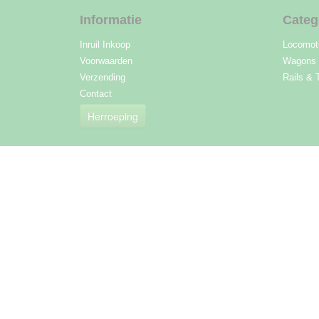
Informatie
Categ
Inruil Inkoop
Locomot
Voorwaarden
Wagons
Verzending
Rails & 
Contact
Herroeping