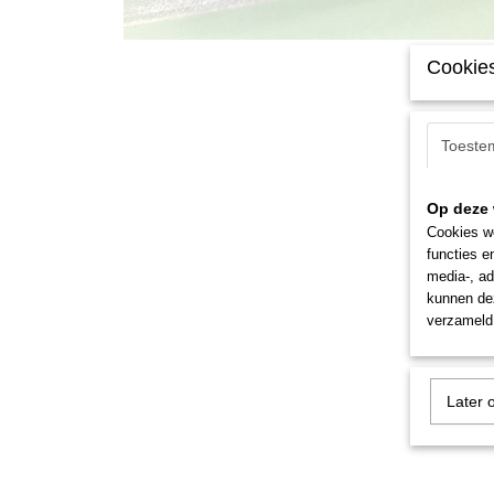
Cookies
Toeste
Op deze 
Cookies wo
functies e
media-, ad
kunnen dez
verzameld 
Later 