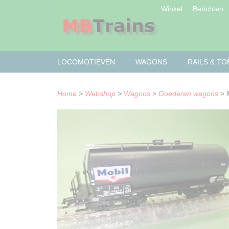
Winkel
Berichten
LOCOMOTIEVEN
WAGONS
RAILS & T
Home
>
Webshop
>
Wagons
>
Goederen wagons
> M