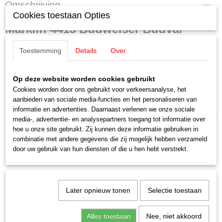
Productcode leverancier
Omschrijving
4415
Cookies toestaan Opties
Schaal
Märklin 4415 Budweiser Budvar
H0 (1:87)
Staat
koelwagen
Toestemming
Details
Over
Gebruikt
Budweiser Budvar Harzheim Köln
Op deze website worden cookies gebruikt
Koll's #86017
Cookies worden door ons gebruikt voor verkeersanalyse, het
aanbieden van sociale media-functies en het personaliseren van
nieuwstaat!
informatie en advertenties. Daarnaast verlenen we onze sociale
media-, advertentie- en analysepartners toegang tot informatie over
hoe u onze site gebruikt. Zij kunnen deze informatie gebruiken in
combinatie met andere gegevens die zij mogelijk hebben verzameld
door uw gebruik van hun diensten of die u hen hebt verstrekt.
Ook interessant
Later opnieuw tonen
Selectie toestaan
Alles toestaan
Nee, niet akkoord