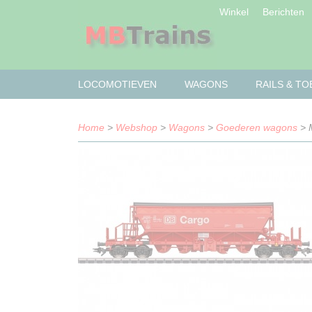
Winkel
Berichten
LOCOMOTIEVEN
WAGONS
RAILS & T
Home
>
Webshop
>
Wagons
>
Goederen wagons
> M