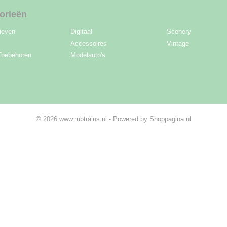
orieën
ieven
Digitaal
Scenery
Accessoires
Vintage
Toebehoren
Modelauto's
© 2026 www.mbtrains.nl - Powered by Shoppagina.nl