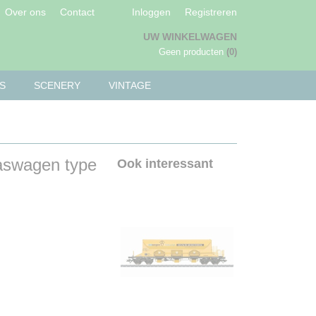
Over ons
Contact
Inloggen
Registreren
UW WINKELWAGEN
Geen producten
(0)
S
SCENERY
VINTAGE
aswagen type
Ook interessant