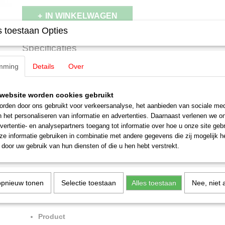
IN WINKELWAGEN
 toestaan Opties
Specificaties
Productcode
48191
mming
Details
Over
Omschrijving
EAN code
4001883481913
Schaal
H0 (1:87)
Märklin 48191 Draaidakwagen als 
website worden cookies gebruikt
Staat
Nieuw
rden door ons gebruikt voor verkeersanalyse, het aanbieden van sociale med
n het personaliseren van informatie en advertenties. Daarnaast verlenen we o
type Taoos-y 894 DB CARGO
vertentie- en analysepartners toegang tot informatie over hoe u onze site gebru
e informatie gebruiken in combinatie met andere gegevens die zij mogelijk 
Voorbeeld:
Vierassige draaidakwagen als potaswagon van het type 
door uw gebruik van hun diensten of die u hen hebt verstrekt.
inhoud van 67 m3. Verkeersrode basiskleurstelling. Deutsche Bahn 
goederenafdeling DB Cargo. Bedrijfstoestand Ep V.
Highlights
opnieuw tonen
Selectie toestaan
Alles toestaan
Nee, niet 
Zeer gedetailleerd ontwerp.
Veel gemonteerde details.
Product