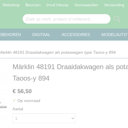
Webshop
Beurzen
Inruil Inkoop
Voorwaarden
Verzending
OEBEHOREN
DIGITAAL
ACCESSOIRES
MODELAUTO'
ärklin 48191 Draaidakwagen als potaswagen type Taoos-y 894
Märklin 48191 Draaidakwagen als pot
Taoos-y 894
€ 56,50
✓
Op voorraad
Aantal