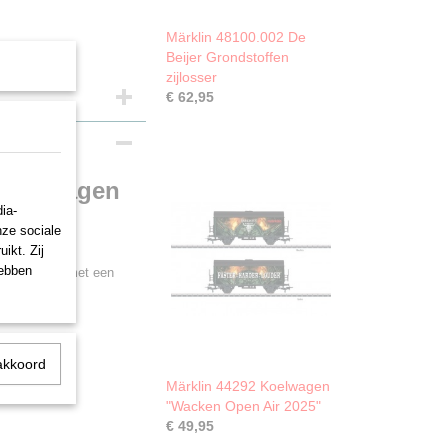
Märklin 48100.002 De
Beijer Grondstoffen
zijlosser
€ 62,95
potaswagen
ia-
nze sociale
ikt. Zij
hebben
Taoos-y 894 met een
AG (DB AG),
akkoord
Märklin 44292 Koelwagen
"Wacken Open Air 2025"
€ 49,95