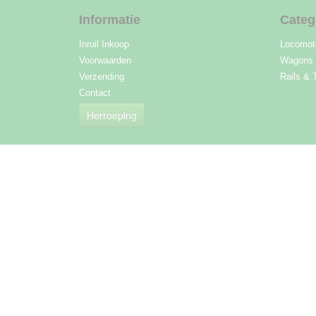
Informatie
Categ
Inruil Inkoop
Locomot
Voorwaarden
Wagons
Verzending
Rails & 
Contact
Herroeping