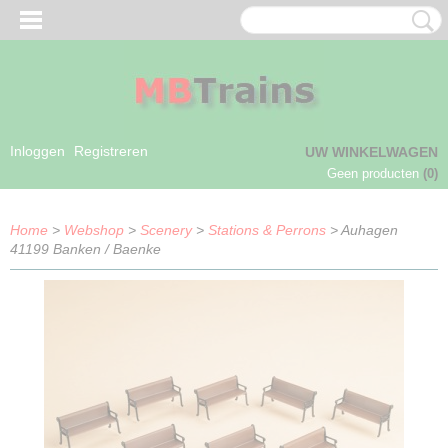
Inloggen
Registreren
UW WINKELWAGEN
Geen producten
(0)
Home
>
Webshop
>
Scenery
>
Stations & Perrons
> Auhagen
41199 Banken / Baenke