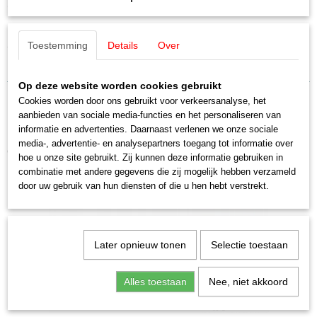
Productcode
Omschrijving
41199
EAN code
Auhagen 41199 Banken / Baenke
Toestemming
Details
Over
4013285411993
Schaal
Banken / Baenke
H0 (1:87)
Op deze website worden cookies gebruikt
Staat
Cookies worden door ons gebruikt voor verkeersanalyse, het
Nieuw
aanbieden van sociale media-functies en het personaliseren van
informatie en advertenties. Daarnaast verlenen we onze sociale
media-, advertentie- en analysepartners toegang tot informatie over
Ook interessant
hoe u onze site gebruikt. Zij kunnen deze informatie gebruiken in
combinatie met andere gegevens die zij mogelijk hebben verzameld
door uw gebruik van hun diensten of die u hen hebt verstrekt.
Later opnieuw tonen
Selectie toestaan
Alles toestaan
Nee, niet akkoord