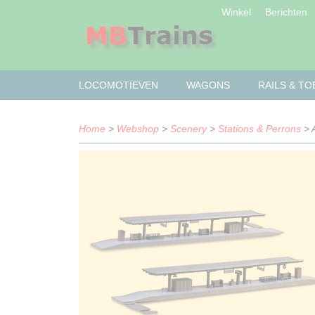
Winkel
Berichten
LOCOMOTIEVEN
WAGONS
RAILS & T
Home
>
Webshop
>
Scenery
>
Stations & Perrons
> 