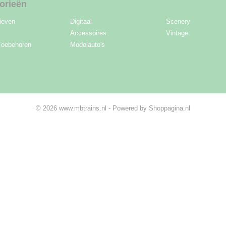
orieën
ieven
Digitaal
Scenery
Accessoires
Vintage
Toebehoren
Modelauto's
© 2026 www.mbtrains.nl - Powered by Shoppagina.nl