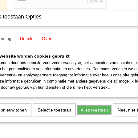
 toestaan Opties
Specificaties
Productcode
11376
Omschrijving
mming
Details
Over
EAN code
4013285113767
Schaal
H0 (1:87)
Auhagen 11376 Perron / Bahnsteig
Staat
Nieuw
website worden cookies gebruikt
Perron / Bahnsteig
rden door ons gebruikt voor verkeersanalyse, het aanbieden van sociale med
n het personaliseren van informatie en advertenties. Daarnaast verlenen we o
vertentie- en analysepartners toegang tot informatie over hoe u onze site gebru
e informatie gebruiken in combinatie met andere gegevens die zij mogelijk 
door uw gebruik van hun diensten of die u hen hebt verstrekt.
opnieuw tonen
Selectie toestaan
Alles toestaan
Nee, niet 