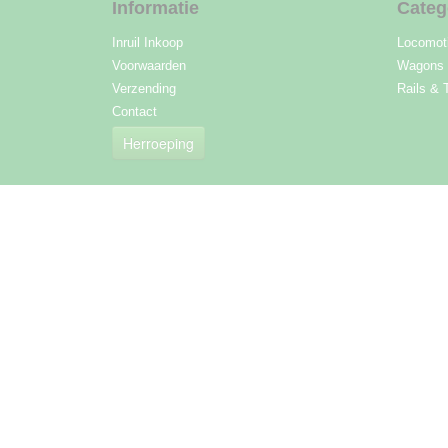
Informatie
Categ
Inruil Inkoop
Locomot
Voorwaarden
Wagons
Verzending
Rails & 
Contact
Herroeping