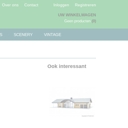
Over ons
Contact
Inloggen
Registreren
UW WINKELWAGEN
Geen producten
(0)
S
SCENERY
VINTAGE
Ook interessant