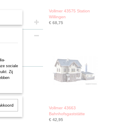
Vollmer 43575 Station
Willingen
€ 68,75
ia-
nze sociale
ikt. Zij
hebben
akkoord
Vollmer 43663
Bahnhofsgaststätte
€ 42,95