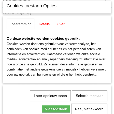
Specificaties
Cookies toestaan Opties
Productcode
Omschrijving
11336
EAN code
Auhagen 11336 Stationstoiletten /
Toestemming
Details
Over
4013285113361
Schaal
Bahnhofstoilette
H0 (1:87)
Op deze website worden cookies gebruikt
Staat
Cookies worden door ons gebruikt voor verkeersanalyse, het
Stationstoiletten / Bahnhofstoilette
Nieuw
aanbieden van sociale media-functies en het personaliseren van
informatie en advertenties. Daarnaast verlenen we onze sociale
media-, advertentie- en analysepartners toegang tot informatie over
hoe u onze site gebruikt. Zij kunnen deze informatie gebruiken in
combinatie met andere gegevens die zij mogelijk hebben verzameld
door uw gebruik van hun diensten of die u hen hebt verstrekt.
Ook interessant
Later opnieuw tonen
Selectie toestaan
Alles toestaan
Nee, niet akkoord