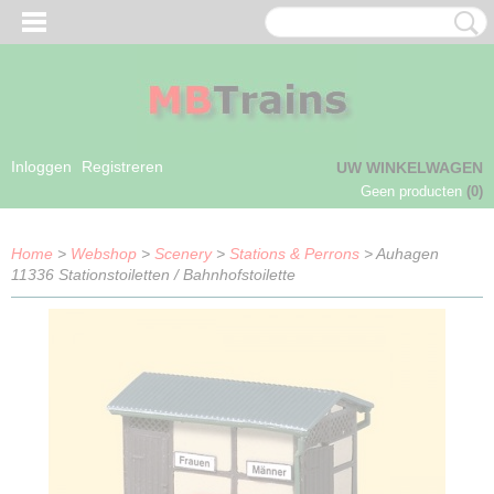
Inloggen
Registreren
UW WINKELWAGEN
Geen producten
(0)
Home
>
Webshop
>
Scenery
>
Stations & Perrons
> Auhagen
11336 Stationstoiletten / Bahnhofstoilette