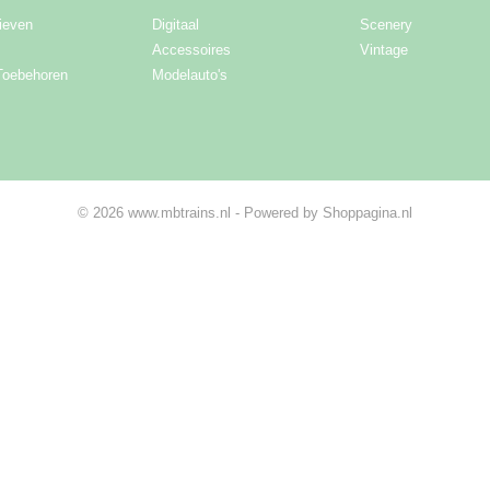
ieven
Digitaal
Scenery
Accessoires
Vintage
Toebehoren
Modelauto's
© 2026 www.mbtrains.nl - Powered by Shoppagina.nl