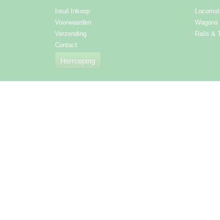
Inruil Inkoop
Locomot
Voorwaarden
Wagons
Verzending
Rails & 
Contact
Herroeping