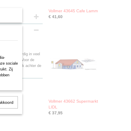
Vollmer 43645 Cafe Lamm
€ 41,60
op
ie tegenwoordig in veel
ia-
 stadsbeeld. Voor de
nze sociale
d, zodat er ook achter de
ikt. Zij
hebben
Vollmer 43662 Supermarkt
akkoord
LIDL
€ 37,95