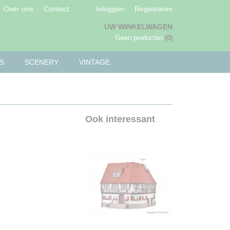
Over ons
Contact
Inloggen
Registreren
UW WINKELWAGEN
Geen producten
(0)
S
SCENERY
VINTAGE
Ook interessant