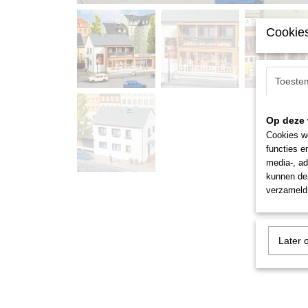
Cookies
Toeste
Op deze 
Cookies wo
functies e
media-, ad
kunnen dez
verzameld 
Later 