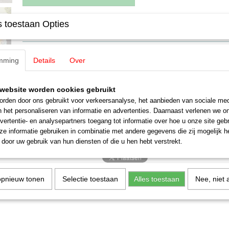
 toestaan Opties
Specificaties
EAN code
4013285123568
Omschrijving
Productcode leverancier
12356
mming
Details
Over
Schaal
H0 (1:87)
Auhagen 12356 Döner en Barbersh
Staat
Nieuw
website worden cookies gebruikt
Döner en kapperszaak. Een winkelpand met appartementen, zoals je d
rden door ons gebruikt voor verkeersanalyse, het aanbieden van sociale med
straten aantreft. De bouwdoos past daarmee uitstekend in het huidige
n het personaliseren van informatie en advertenties. Daarnaast verlenen we o
inrichting worden bijpassende kappersstoelen uit 3D-print meegelever
vertentie- en analysepartners toegang tot informatie over hoe u onze site gebru
ramen iets te zien is. 180 × 95 × 88 mm (lxbxh)
e informatie gebruiken in combinatie met andere gegevens die zij mogelijk 
door uw gebruik van hun diensten of die u hen hebt verstrekt.
opnieuw tonen
Selectie toestaan
Alles toestaan
Nee, niet 