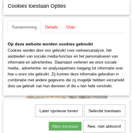
IN WINKELWAGEN
Cookies toestaan Opties
Specificaties
Toestemming
Details
Over
EAN code
Omschrijving
4026602455297
Op deze website worden cookies gebruikt
Productcode leverancier
Vollmer 45529 HO Gasopslag
Cookies worden door ons gebruikt voor verkeersanalyse, het
45529
aanbieden van sociale media-functies en het personaliseren van
Schaal
informatie en advertenties. Daarnaast verlenen we onze sociale
H0 (1:87)
media-, advertentie- en analysepartners toegang tot informatie over
Staat
hoe u onze site gebruikt. Zij kunnen deze informatie gebruiken in
Nieuw
combinatie met andere gegevens die zij mogelijk hebben verzameld
door uw gebruik van hun diensten of die u hen hebt verstrekt.
Ook interessant
Later opnieuw tonen
Selectie toestaan
Alles toestaan
Nee, niet akkoord