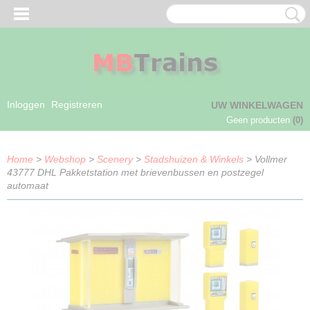
Inloggen
Registreren
UW WINKELWAGEN
Geen producten
(0)
Home
>
Webshop
>
Scenery
>
Stadshuizen & Winkels
> Vollmer
43777 DHL Pakketstation met brievenbussen en postzegel
automaat