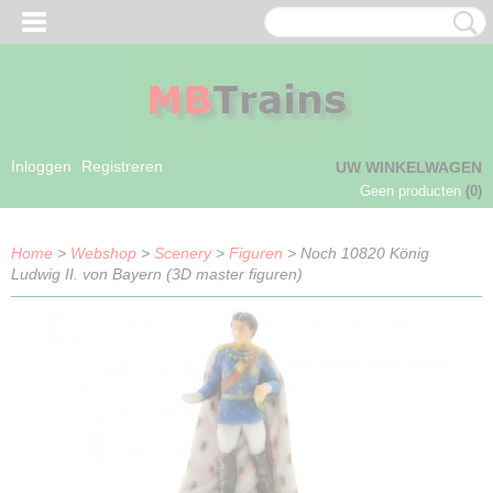
Inloggen
Registreren
UW WINKELWAGEN
Geen producten
(0)
Home
>
Webshop
>
Scenery
>
Figuren
> Noch 10820 König
Ludwig II. von Bayern (3D master figuren)