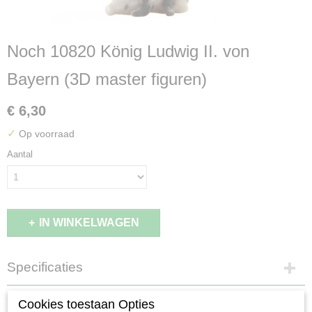
Noch 10820 König Ludwig II. von
Bayern (3D master figuren)
€ 6,30
✓
Op voorraad
Aantal
IN WINKELWAGEN
Specificaties
EAN code
Omschrijving
Cookies toestaan Opties
4007246108206