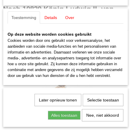
Productcode leverancier
Noch 10820 König Ludwig II. von
10820
Toestemming
Details
Over
Schaal
Bayern (3D master figuren)
H0 (1:87)
Staat
Op deze website worden cookies gebruikt
Nieuw
Cookies worden door ons gebruikt voor verkeersanalyse, het
aanbieden van sociale media-functies en het personaliseren van
informatie en advertenties. Daarnaast verlenen we onze sociale
media-, advertentie- en analysepartners toegang tot informatie over
Ook interessant
hoe u onze site gebruikt. Zij kunnen deze informatie gebruiken in
combinatie met andere gegevens die zij mogelijk hebben verzameld
door uw gebruik van hun diensten of die u hen hebt verstrekt.
Later opnieuw tonen
Selectie toestaan
Alles toestaan
Nee, niet akkoord