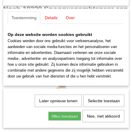
Productcode leverancier
Noch 10220 Spoorwegambtenaar aan
10220
Toestemming
Details
Over
Schaal
zijn bureau (3D Master figuren)
H0 (1:87)
Staat
Op deze website worden cookies gebruikt
Nieuw
Cookies worden door ons gebruikt voor verkeersanalyse, het
aanbieden van sociale media-functies en het personaliseren van
informatie en advertenties. Daarnaast verlenen we onze sociale
media-, advertentie- en analysepartners toegang tot informatie over
Ook interessant
hoe u onze site gebruikt. Zij kunnen deze informatie gebruiken in
combinatie met andere gegevens die zij mogelijk hebben verzameld
door uw gebruik van hun diensten of die u hen hebt verstrekt.
Later opnieuw tonen
Selectie toestaan
Alles toestaan
Nee, niet akkoord