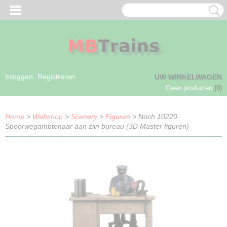
Inloggen
Registreren
UW WINKELWAGEN
Geen producten
(0)
Home
>
Webshop
>
Scenery
>
Figuren
> Noch 10220
Spoorwegambtenaar aan zijn bureau (3D Master figuren)