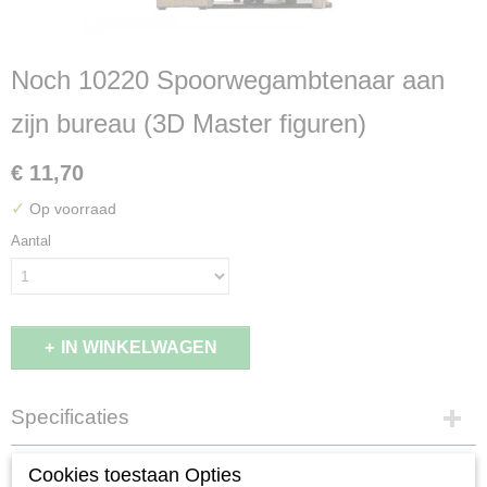
Noch 10220 Spoorwegambtenaar aan
zijn bureau (3D Master figuren)
€ 11,70
✓
Op voorraad
Aantal
IN WINKELWAGEN
Specificaties
EAN code
Omschrijving
Cookies toestaan Opties
4007246102204