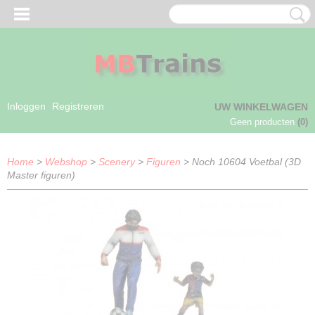
Inloggen
Registreren
UW WINKELWAGEN
Geen producten
(0)
Home
>
Webshop
>
Scenery
>
Figuren
> Noch 10604 Voetbal (3D
Master figuren)