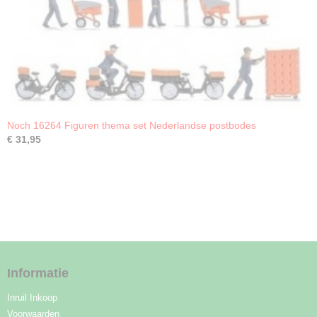
Noch 16264 Figuren thema set Nederlandse postbodes
€ 31,95
Informatie
Inruil Inkoop
Voorwaarden