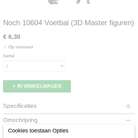
Noch 10604 Voetbal (3D Master figuren)
€ 6,30
✓
Op voorraad
Aantal
IN WINKELWAGEN
Specificaties
EAN code
Omschrijving
4007246106042
Cookies toestaan Opties
Productcode leverancier
Noch 10604 Voetbal (3D Master
10604