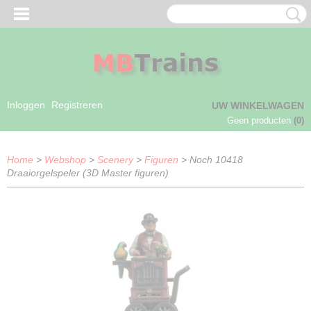
Inloggen
Registreren
UW WINKELWAGEN
Geen producten
(0)
Home
>
Webshop
>
Scenery
>
Figuren
> Noch 10418
Draaiorgelspeler (3D Master figuren)