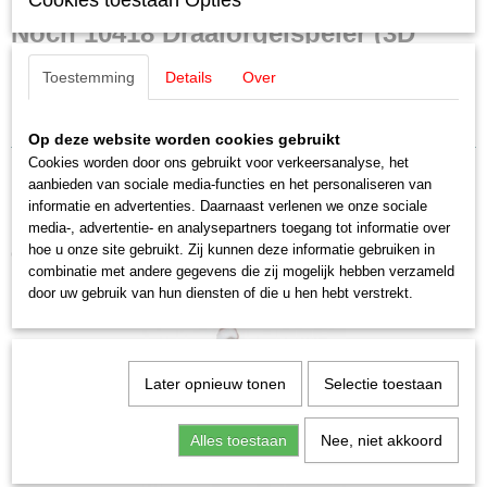
Cookies toestaan Opties
Productcode leverancier
Noch 10418 Draaiorgelspeler (3D
10418
Schaal
Toestemming
Details
Over
Master figuren)
H0 (1:87)
Staat
Nieuw
Op deze website worden cookies gebruikt
Cookies worden door ons gebruikt voor verkeersanalyse, het
aanbieden van sociale media-functies en het personaliseren van
informatie en advertenties. Daarnaast verlenen we onze sociale
media-, advertentie- en analysepartners toegang tot informatie over
hoe u onze site gebruikt. Zij kunnen deze informatie gebruiken in
Ook interessant
combinatie met andere gegevens die zij mogelijk hebben verzameld
door uw gebruik van hun diensten of die u hen hebt verstrekt.
Later opnieuw tonen
Selectie toestaan
Alles toestaan
Nee, niet akkoord