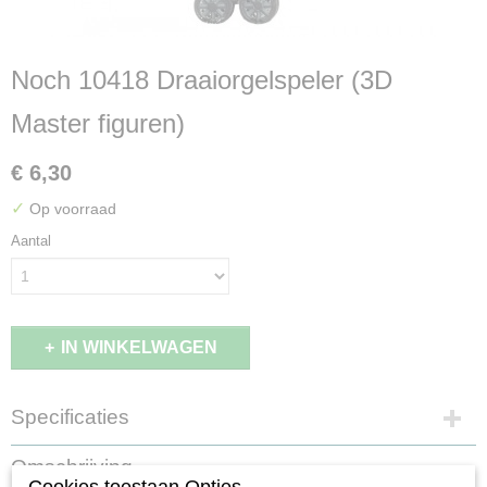
Noch 10418 Draaiorgelspeler (3D
Master figuren)
€ 6,30
✓
Op voorraad
Aantal
IN WINKELWAGEN
Specificaties
EAN code
Omschrijving
4007246104185