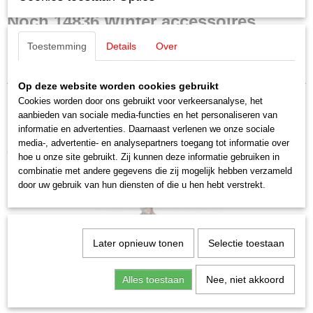
Productcode leverancier
Noch 14836 Winter accessoires
14836
Schaal
Ideaal voor kerst landschap/dorp
Toestemming
Details
Over
H0 (1:87)
1:87
Staat
Op deze website worden cookies gebruikt
Nieuw
Cookies worden door ons gebruikt voor verkeersanalyse, het
aanbieden van sociale media-functies en het personaliseren van
informatie en advertenties. Daarnaast verlenen we onze sociale
media-, advertentie- en analysepartners toegang tot informatie over
Ook interessant
hoe u onze site gebruikt. Zij kunnen deze informatie gebruiken in
combinatie met andere gegevens die zij mogelijk hebben verzameld
door uw gebruik van hun diensten of die u hen hebt verstrekt.
Later opnieuw tonen
Selectie toestaan
Alles toestaan
Nee, niet akkoord