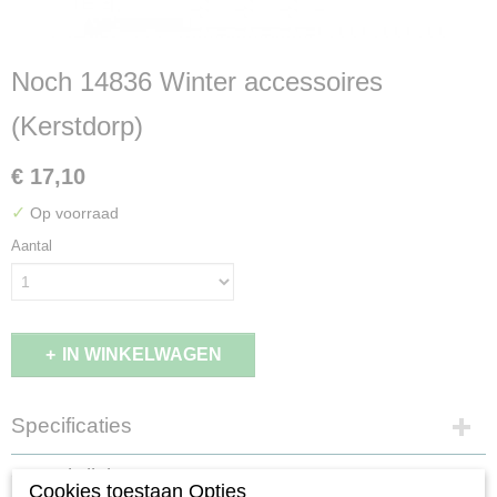
Noch 14836 Winter accessoires
(Kerstdorp)
€ 17,10
✓
Op voorraad
Aantal
IN WINKELWAGEN
Specificaties
EAN code
Omschrijving
4007246148363
Cookies toestaan Opties