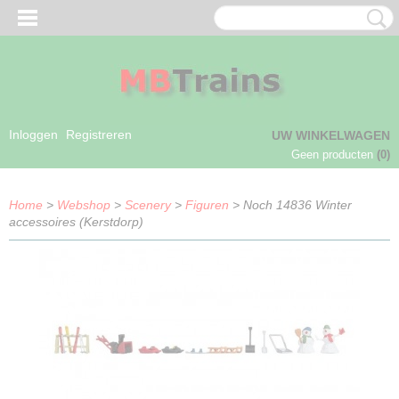
Inloggen
Registreren
UW WINKELWAGEN
Geen producten
(0)
Home
>
Webshop
>
Scenery
>
Figuren
> Noch 14836 Winter
accessoires (Kerstdorp)