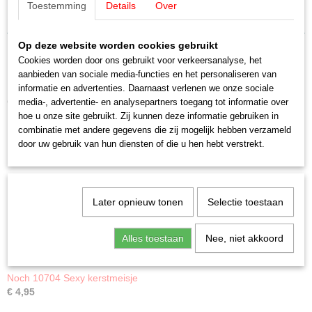
Toestemming
Details
Over
Schaal
1:87
H0 (1:87)
Staat
Op deze website worden cookies gebruikt
Nieuw
Cookies worden door ons gebruikt voor verkeersanalyse, het
aanbieden van sociale media-functies en het personaliseren van
informatie en advertenties. Daarnaast verlenen we onze sociale
Ook interessant
media-, advertentie- en analysepartners toegang tot informatie over
hoe u onze site gebruikt. Zij kunnen deze informatie gebruiken in
combinatie met andere gegevens die zij mogelijk hebben verzameld
door uw gebruik van hun diensten of die u hen hebt verstrekt.
Later opnieuw tonen
Selectie toestaan
Alles toestaan
Nee, niet akkoord
Noch 10704 Sexy kerstmeisje
€ 4,95