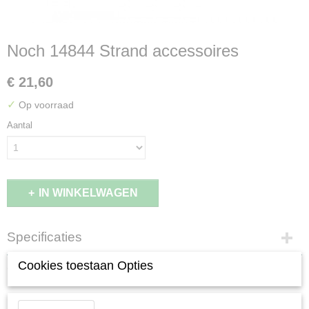
Noch 14844 Strand accessoires
€ 21,60
✓
Op voorraad
Aantal
IN WINKELWAGEN
Specificaties
EAN code
Cookies toestaan Opties
Omschrijving
4007246148448
Productcode leverancier
Noch 14844 Strand accessoires
14844