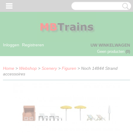
Inloggen
Registreren
UW WINKELWAGEN
Geen producten
(0)
Home
>
Webshop
>
Scenery
>
Figuren
> Noch 14844 Strand
accessoires