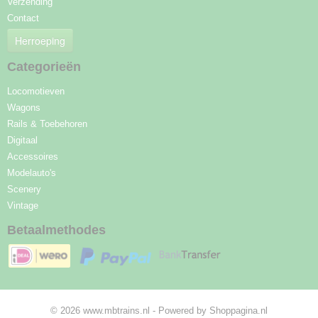
Verzending
Contact
Herroeping
Categorieën
Locomotieven
Wagons
Rails & Toebehoren
Digitaal
Accessoires
Modelauto's
Scenery
Vintage
Betaalmethodes
© 2026 www.mbtrains.nl - Powered by Shoppagina.nl