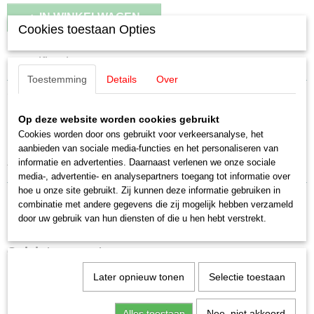
IN WINKELWAGEN
Cookies toestaan Opties
Specificaties
Toestemming
Details
Over
EAN code
Omschrijving
4007246107025
Productcode leverancier
Op deze website worden cookies gebruikt
Noch 10702 Kerstman leest voor
10702
Cookies worden door ons gebruikt voor verkeersanalyse, het
aanbieden van sociale media-functies en het personaliseren van
Schaal
De levendig vormgegeven HO-figuren zijn in kleur 3D gedrukt. Deze
informatie en advertenties. Daarnaast verlenen we onze sociale
H0 (1:87)
fantastische, nieuwe technologie opent nieuwe ontwerpmogelijkheden.
media-, advertentie- en analysepartners toegang tot informatie over
Staat
hoe u onze site gebruikt. Zij kunnen deze informatie gebruiken in
Nieuw
combinatie met andere gegevens die zij mogelijk hebben verzameld
door uw gebruik van hun diensten of die u hen hebt verstrekt.
Ook interessant
Later opnieuw tonen
Selectie toestaan
Alles toestaan
Nee, niet akkoord