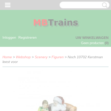
Inloggen
Registreren
UW WINKELWAGEN
Geen producten
(0)
Home
>
Webshop
>
Scenery
>
Figuren
> Noch 10702 Kerstman
leest voor