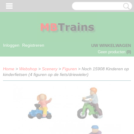
Inloggen
Registreren
UW WINKELWAGEN
Geen producten
(0)
Home
>
Webshop
>
Scenery
>
Figuren
> Noch 15908 Kinderen op
kinderfietsen (4 figuren op de fiets/driewieler)