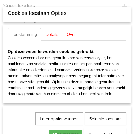
Specificaties
Cookies toestaan Opties
EAN code
Omschrijving
4007246159086
Productcode leverancier
Noch 15908 Kinderen op
Toestemming
Details
Over
15908
Schaal
kinderfietsen (4 figuren op de
H0 (1:87)
Op deze website worden cookies gebruikt
Staat
Cookies worden door ons gebruikt voor verkeersanalyse, het
fiets/driewieler)
Nieuw
aanbieden van sociale media-functies en het personaliseren van
informatie en advertenties. Daarnaast verlenen we onze sociale
media-, advertentie- en analysepartners toegang tot informatie over
hoe u onze site gebruikt. Zij kunnen deze informatie gebruiken in
combinatie met andere gegevens die zij mogelijk hebben verzameld
door uw gebruik van hun diensten of die u hen hebt verstrekt.
Ook interessant
Later opnieuw tonen
Selectie toestaan