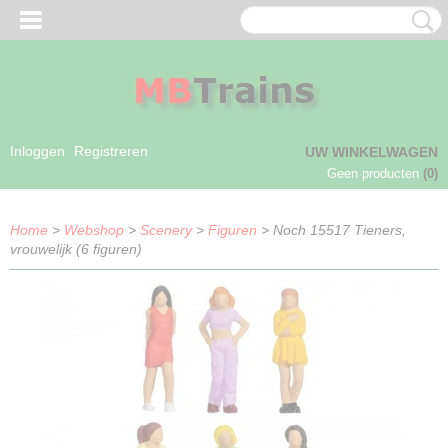
Inloggen
Registreren
UW WINKELWAGEN
Geen producten
(0)
Home
>
Webshop
>
Scenery
>
Figuren
> Noch 15517 Tieners,
vrouwelijk (6 figuren)