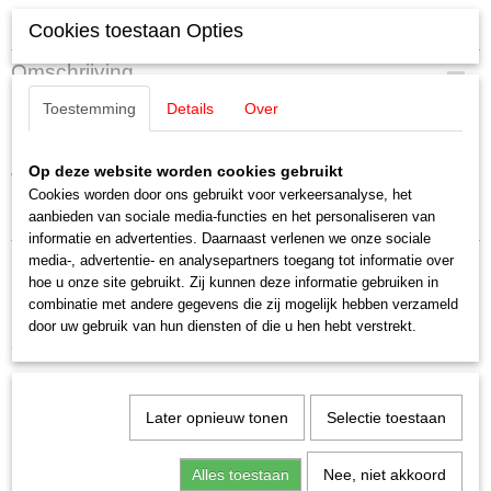
Specificaties
Cookies toestaan Opties
EAN code
Omschrijving
4007246155170
Toestemming
Details
Over
Productcode leverancier
Noch 15517 Tieners, vrouwelijk (6
15517
Schaal
Op deze website worden cookies gebruikt
figuren)
H0 (1:87)
Cookies worden door ons gebruikt voor verkeersanalyse, het
Staat
aanbieden van sociale media-functies en het personaliseren van
Nieuw
informatie en advertenties. Daarnaast verlenen we onze sociale
media-, advertentie- en analysepartners toegang tot informatie over
hoe u onze site gebruikt. Zij kunnen deze informatie gebruiken in
combinatie met andere gegevens die zij mogelijk hebben verzameld
door uw gebruik van hun diensten of die u hen hebt verstrekt.
Ook interessant
Later opnieuw tonen
Selectie toestaan
Alles toestaan
Nee, niet akkoord