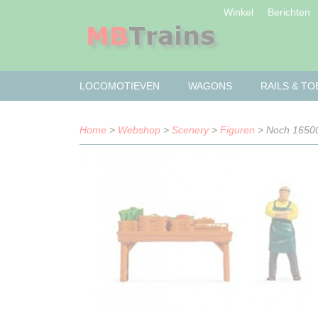
Winkel
Berichten
LOCOMOTIEVEN
WAGONS
RAILS & T
Home
>
Webshop
>
Scenery
>
Figuren
> Noch 16500