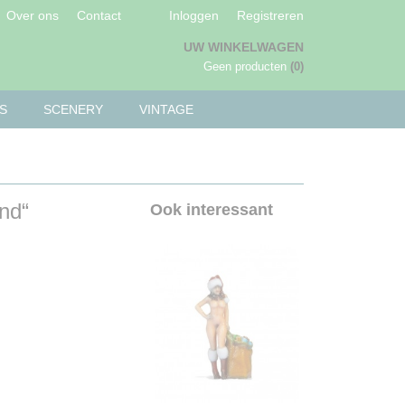
Over ons
Contact
Inloggen
Registreren
UW WINKELWAGEN
Geen producten
(0)
S
SCENERY
VINTAGE
nd“
Ook interessant