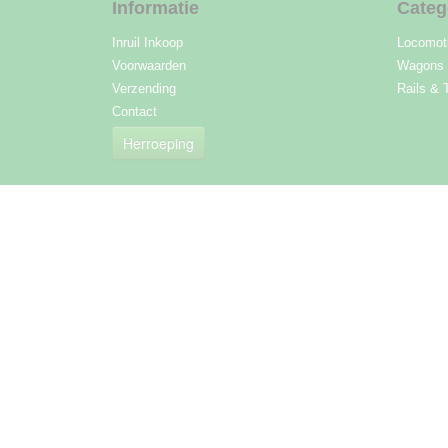
Informatie
Categ
Inruil Inkoop
Locomot
Voorwaarden
Wagons
Verzending
Rails & 
Contact
Herroeping