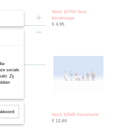
Noch 10704 Sexy
kerstmeisje
€ 4,95
tand“
ia-
nze sociale
ikt. Zij
hebben
akkoord
Noch 15926 Kerstmarkt
€ 12,60