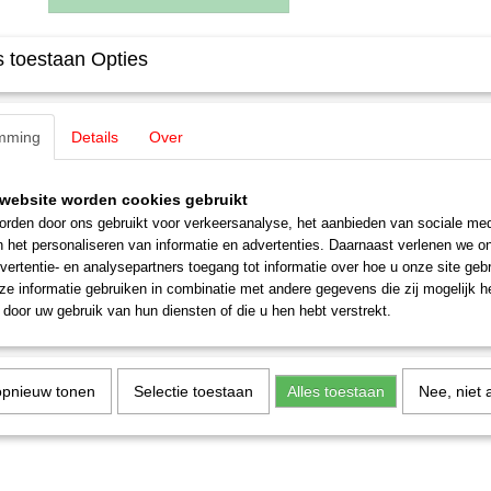
 toestaan Opties
Specificaties
EAN code
4007246165001
Omschrijving
Productcode leverancier
16500
mming
Details
Over
Schaal
H0 (1:87)
Noch 16500 Tiny-Scenes „Gemüses
Staat
Nieuw
website worden cookies gebruikt
exclusieve groenten stand
rden door ons gebruikt voor verkeersanalyse, het aanbieden van sociale med
n het personaliseren van informatie en advertenties. Daarnaast verlenen we o
vertentie- en analysepartners toegang tot informatie over hoe u onze site gebru
e informatie gebruiken in combinatie met andere gegevens die zij mogelijk 
door uw gebruik van hun diensten of die u hen hebt verstrekt.
opnieuw tonen
Selectie toestaan
Alles toestaan
Nee, niet 