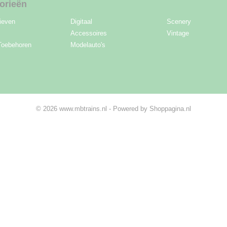
orieën
ieven
Digitaal
Scenery
Accessoires
Vintage
Toebehoren
Modelauto's
© 2026 www.mbtrains.nl - Powered by Shoppagina.nl