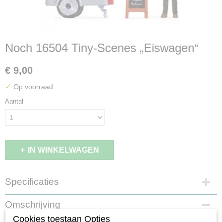
Noch 16504 Tiny-Scenes „Eiswagen“
€ 9,00
✓
Op voorraad
Aantal
IN WINKELWAGEN
Specificaties
EAN code
Omschrijving
4007246165049
Cookies toestaan Opties
Productcode leverancier