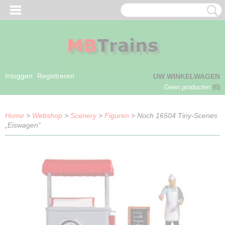
Inloggen
Registreren
UW WINKELWAGEN
Geen producten
(0)
Home
>
Webshop
>
Scenery
>
Figuren
> Noch 16504 Tiny-Scenes
„Eiswagen“