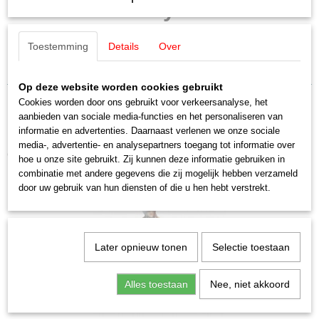
Noch 16504 Tiny-Scenes
16504
Schaal
„Eiswagen“
H0 (1:87)
Toestemming
Details
Over
Staat
IJsverkoper
Nieuw
Op deze website worden cookies gebruikt
Cookies worden door ons gebruikt voor verkeersanalyse, het
aanbieden van sociale media-functies en het personaliseren van
informatie en advertenties. Daarnaast verlenen we onze sociale
media-, advertentie- en analysepartners toegang tot informatie over
Ook interessant
hoe u onze site gebruikt. Zij kunnen deze informatie gebruiken in
combinatie met andere gegevens die zij mogelijk hebben verzameld
door uw gebruik van hun diensten of die u hen hebt verstrekt.
Later opnieuw tonen
Selectie toestaan
Alles toestaan
Nee, niet akkoord