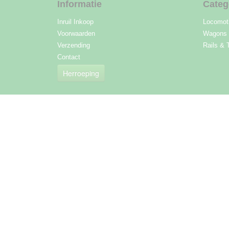
Informatie
Categ
Inruil Inkoop
Locomot
Voorwaarden
Wagons
Verzending
Rails & 
Contact
Herroeping