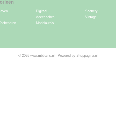
orieën
ieven
Digitaal
Scenery
Accessoires
Vintage
Toebehoren
Modelauto's
© 2026 www.mbtrains.nl - Powered by Shoppagina.nl