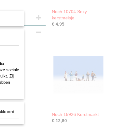
Noch 10704 Sexy
kerstmeisje
€ 4,95
ten”
ia-
nze sociale
ikt. Zij
hebben
akkoord
Noch 15926 Kerstmarkt
€ 12,60