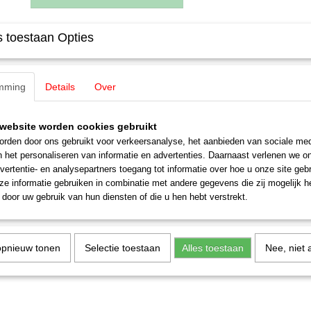
 toestaan Opties
Specificaties
EAN code
4007246165209
Omschrijving
Productcode leverancier
16520
mming
Details
Over
Schaal
H0 (1:87)
Noch 16520 Tiny-Scenes „Bauarbei
Staat
Nieuw
website worden cookies gebruikt
Bouwvakker met kruiwagen
rden door ons gebruikt voor verkeersanalyse, het aanbieden van sociale med
n het personaliseren van informatie en advertenties. Daarnaast verlenen we o
vertentie- en analysepartners toegang tot informatie over hoe u onze site gebru
e informatie gebruiken in combinatie met andere gegevens die zij mogelijk 
door uw gebruik van hun diensten of die u hen hebt verstrekt.
opnieuw tonen
Selectie toestaan
Alles toestaan
Nee, niet 