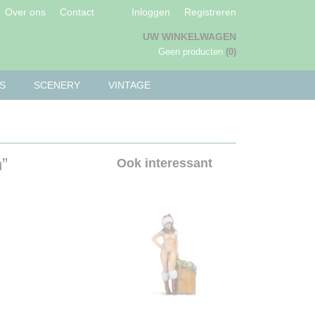
Over ons
Contact
Inloggen
Registreren
UW WINKELWAGEN
Geen producten
(0)
S
SCENERY
VINTAGE
”
Ook interessant