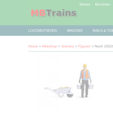
Winkel
Berichten
LOCOMOTIEVEN
WAGONS
RAILS & T
Home
>
Webshop
>
Scenery
>
Figuren
> Noch 16520