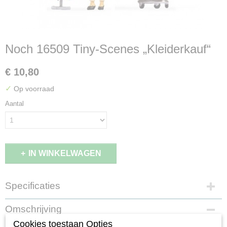
Noch 16509 Tiny-Scenes „Kleiderkauf“
€ 10,80
✓
Op voorraad
Aantal
IN WINKELWAGEN
Specificaties
EAN code
Omschrijving
4007246165094
Cookies toestaan Opties
Productcode leverancier