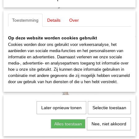
Noch 16509 Tiny-Scenes
16509
Schaal
„Kleiderkauf“
H0 (1:87)
Toestemming
Details
Over
Staat
Kleding kopen
Nieuw
Op deze website worden cookies gebruikt
Cookies worden door ons gebruikt voor verkeersanalyse, het
aanbieden van sociale media-functies en het personaliseren van
informatie en advertenties. Daarnaast verlenen we onze sociale
media-, advertentie- en analysepartners toegang tot informatie over
Ook interessant
hoe u onze site gebruikt. Zij kunnen deze informatie gebruiken in
combinatie met andere gegevens die zij mogelijk hebben verzameld
door uw gebruik van hun diensten of die u hen hebt verstrekt.
Later opnieuw tonen
Selectie toestaan
Alles toestaan
Nee, niet akkoord