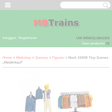
Inloggen
Registreren
UW WINKELWAGEN
Geen producten
(0)
Home
>
Webshop
>
Scenery
>
Figuren
> Noch 16509 Tiny-Scenes
„Kleiderkauf“