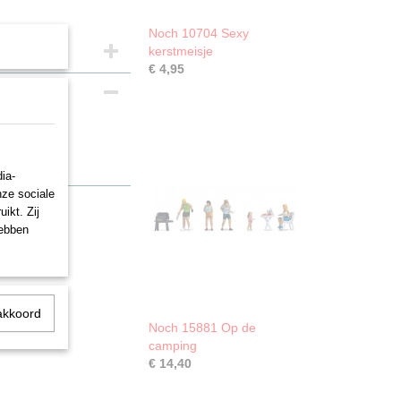
Noch 10704 Sexy
kerstmeisje
€ 4,95
rbeit”
ia-
nze sociale
ikt. Zij
hebben
akkoord
Noch 15881 Op de
camping
€ 14,40