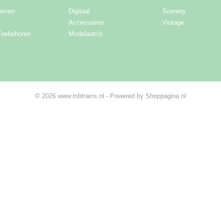
ieven
Digitaal
Scenery
Accessoires
Vintage
Toebehoren
Modelauto's
© 2026 www.mbtrains.nl - Powered by Shoppagina.nl