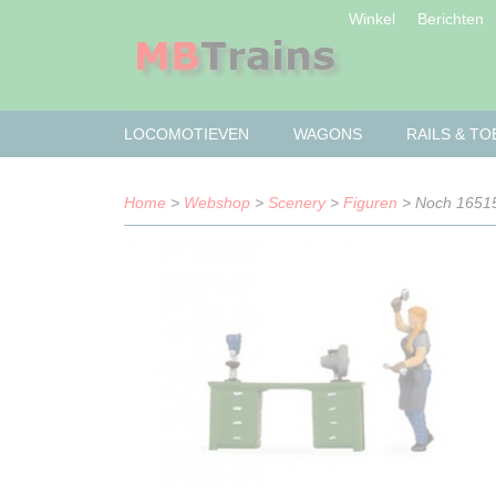
Winkel
Berichten
LOCOMOTIEVEN
WAGONS
RAILS & T
Home
>
Webshop
>
Scenery
>
Figuren
> Noch 16515 