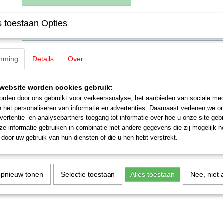
 toestaan Opties
Specificaties
EAN code
4007246165155
Omschrijving
Productcode leverancier
16515
mming
Details
Over
Schaal
H0 (1:87)
Noch 16515 Tiny-Scenes „Bei der A
Staat
Nieuw
website worden cookies gebruikt
Werkbank werk(ster)
rden door ons gebruikt voor verkeersanalyse, het aanbieden van sociale med
n het personaliseren van informatie en advertenties. Daarnaast verlenen we o
vertentie- en analysepartners toegang tot informatie over hoe u onze site gebru
e informatie gebruiken in combinatie met andere gegevens die zij mogelijk 
door uw gebruik van hun diensten of die u hen hebt verstrekt.
opnieuw tonen
Selectie toestaan
Alles toestaan
Nee, niet 