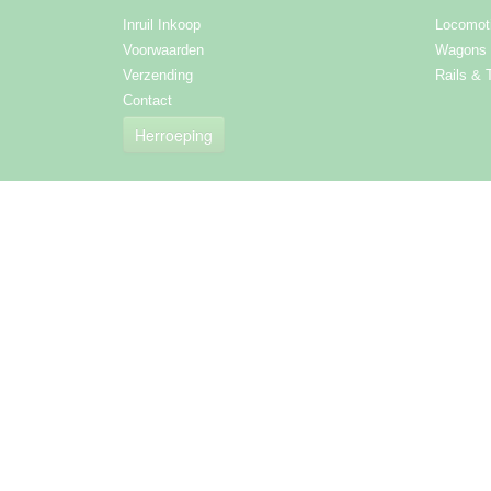
Inruil Inkoop
Locomot
Voorwaarden
Wagons
Verzending
Rails & 
Contact
Herroeping