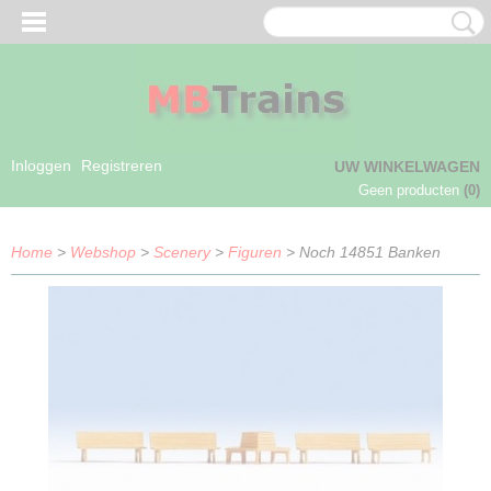
Inloggen
Registreren
UW WINKELWAGEN
Geen producten
(0)
Home
>
Webshop
>
Scenery
>
Figuren
> Noch 14851 Banken