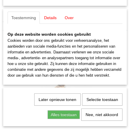
4007246148516
Productcode leverancier
Noch 14851 Banken
14851
Toestemming
Details
Over
Schaal
4 park banken en 1 park bank rond H0
H0 (1:87)
Staat
Op deze website worden cookies gebruikt
Nieuw
Cookies worden door ons gebruikt voor verkeersanalyse, het
aanbieden van sociale media-functies en het personaliseren van
informatie en advertenties. Daarnaast verlenen we onze sociale
media-, advertentie- en analysepartners toegang tot informatie over
Ook interessant
hoe u onze site gebruikt. Zij kunnen deze informatie gebruiken in
combinatie met andere gegevens die zij mogelijk hebben verzameld
door uw gebruik van hun diensten of die u hen hebt verstrekt.
Later opnieuw tonen
Selectie toestaan
Alles toestaan
Nee, niet akkoord