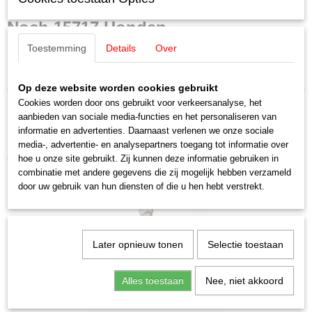
4007246157174
Productcode leverancier
Noch 15717 Honden
15717
Toestemming
Details
Over
Schaal
Figuren 9 stuks H0
H0 (1:87)
Staat
Op deze website worden cookies gebruikt
Nieuw
Cookies worden door ons gebruikt voor verkeersanalyse, het
aanbieden van sociale media-functies en het personaliseren van
informatie en advertenties. Daarnaast verlenen we onze sociale
media-, advertentie- en analysepartners toegang tot informatie over
Ook interessant
hoe u onze site gebruikt. Zij kunnen deze informatie gebruiken in
combinatie met andere gegevens die zij mogelijk hebben verzameld
door uw gebruik van hun diensten of die u hen hebt verstrekt.
Later opnieuw tonen
Selectie toestaan
Alles toestaan
Nee, niet akkoord