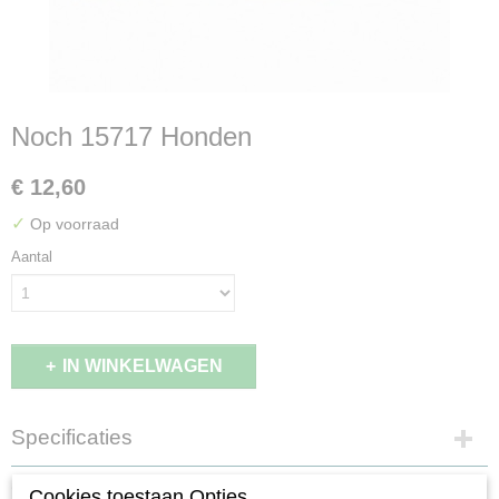
Noch 15717 Honden
€ 12,60
✓
Op voorraad
Aantal
IN WINKELWAGEN
Specificaties
EAN code
Omschrijving
Cookies toestaan Opties