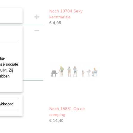
Noch 10704 Sexy
kerstmeisje
€ 4,95
ia-
nze sociale
ikt. Zij
hebben
akkoord
Noch 15881 Op de
camping
€ 14,40