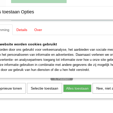
 toestaan Opties
Specificaties
EAN code
4007246157754
Omschrijving
Productcode leverancier
15775
mming
Details
Over
Schaal
H0 (1:87)
Noch 15775 Vogels
Staat
Nieuw
website worden cookies gebruikt
Inhoud: 12 vogels en 3 nesten
rden door ons gebruikt voor verkeersanalyse, het aanbieden van sociale med
n het personaliseren van informatie en advertenties. Daarnaast verlenen we o
vertentie- en analysepartners toegang tot informatie over hoe u onze site gebru
e informatie gebruiken in combinatie met andere gegevens die zij mogelijk 
door uw gebruik van hun diensten of die u hen hebt verstrekt.
opnieuw tonen
Selectie toestaan
Alles toestaan
Nee, niet 