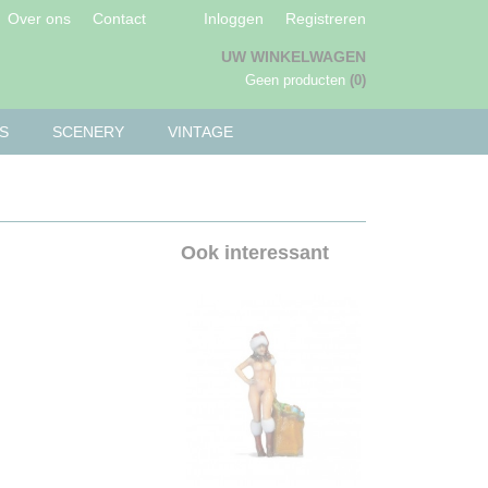
Over ons
Contact
Inloggen
Registreren
UW WINKELWAGEN
Geen producten
(0)
S
SCENERY
VINTAGE
Ook interessant