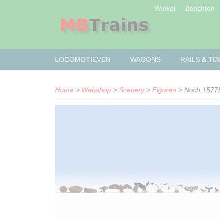
Winkel
Berichten
LOCOMOTIEVEN
WAGONS
RAILS & T
Home
>
Webshop
>
Scenery
>
Figuren
> Noch 15775