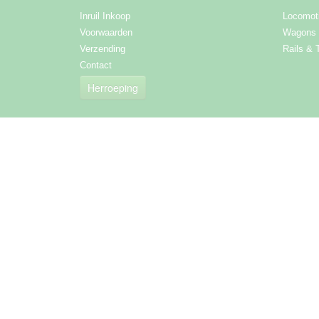
Inruil Inkoop
Locomot
Voorwaarden
Wagons
Verzending
Rails & 
Contact
Herroeping