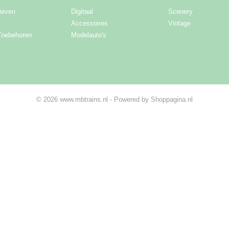
ieven
Digitaal
Scenery
Accessoires
Vintage
Toebehoren
Modelauto's
© 2026 www.mbtrains.nl - Powered by Shoppagina.nl