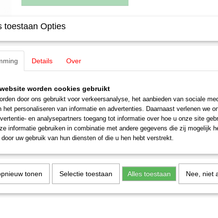
 toestaan Opties
Specificaties
EAN code
4007246158287
Omschrijving
Productcode leverancier
15828
mming
Details
Over
Schaal
H0 (1:87)
Noch 15828 Skiërs
Staat
Nieuw
website worden cookies gebruikt
Figuren 6 figuren met ski's H0
rden door ons gebruikt voor verkeersanalyse, het aanbieden van sociale med
n het personaliseren van informatie en advertenties. Daarnaast verlenen we o
vertentie- en analysepartners toegang tot informatie over hoe u onze site gebru
e informatie gebruiken in combinatie met andere gegevens die zij mogelijk 
door uw gebruik van hun diensten of die u hen hebt verstrekt.
opnieuw tonen
Selectie toestaan
Alles toestaan
Nee, niet 