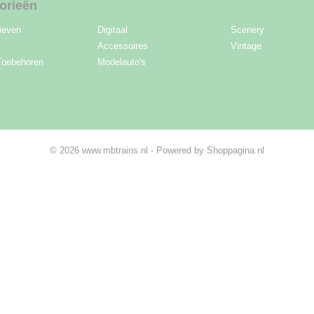
orieën
ieven
Digitaal
Scenery
Accessoires
Vintage
Toebehoren
Modelauto's
© 2026 www.mbtrains.nl - Powered by Shoppagina.nl