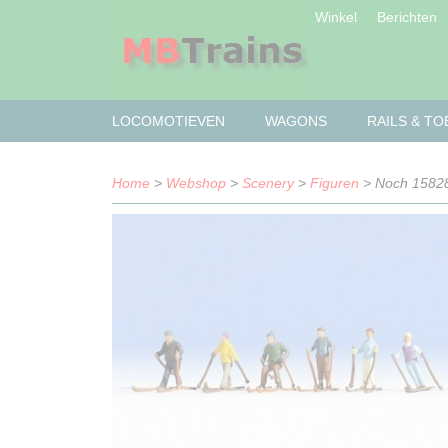
Winkel
Berichten
LOCOMOTIEVEN
WAGONS
RAILS & T
Home
>
Webshop
>
Scenery
>
Figuren
> Noch 15828