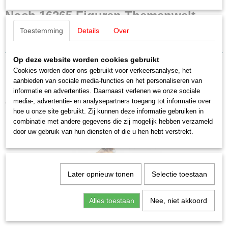
Productcode leverancier
Noch 16265 Figuren Themenwelt
16265
Toestemming
Details
Over
Schaal
Deutsche Post
H0 (1:87)
Staat
Op deze website worden cookies gebruikt
Nieuw
Cookies worden door ons gebruikt voor verkeersanalyse, het
aanbieden van sociale media-functies en het personaliseren van
informatie en advertenties. Daarnaast verlenen we onze sociale
media-, advertentie- en analysepartners toegang tot informatie over
Ook interessant
hoe u onze site gebruikt. Zij kunnen deze informatie gebruiken in
combinatie met andere gegevens die zij mogelijk hebben verzameld
door uw gebruik van hun diensten of die u hen hebt verstrekt.
Later opnieuw tonen
Selectie toestaan
Alles toestaan
Nee, niet akkoord