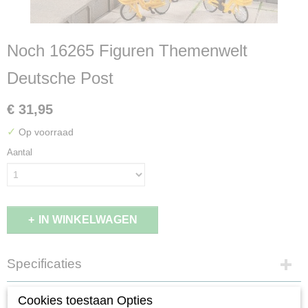
Noch 16265 Figuren Themenwelt
Deutsche Post
€ 31,95
✓
Op voorraad
Aantal
IN WINKELWAGEN
Specificaties
EAN code
Omschrijving
Cookies toestaan Opties
4007246162659