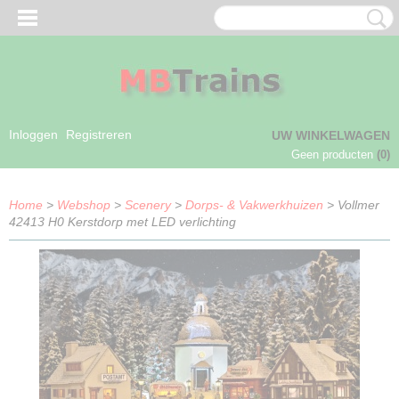
Inloggen
Registreren
UW WINKELWAGEN
Geen producten
(0)
Home
>
Webshop
>
Scenery
>
Dorps- & Vakwerkhuizen
> Vollmer
42413 H0 Kerstdorp met LED verlichting