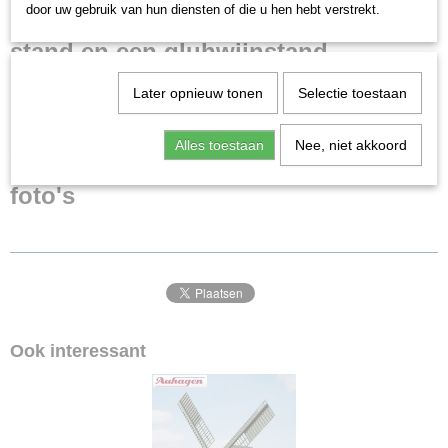
postkantoor, koekhuisje, braadworst
door uw gebruik van hun diensten of die u hen hebt verstrekt.
stand en een gluhwijnstand.
Later opnieuw tonen
Selectie toestaan
Misschien een idee om dit dorp in de
zomer maanden om te draaien zie
Alles toestaan
Nee, niet akkoord
foto's
Ook interessant