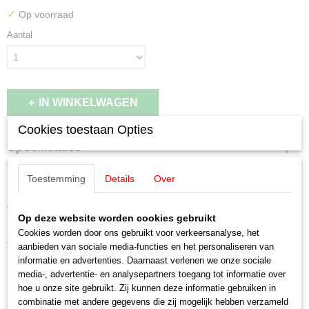
✓
Op voorraad
Aantal
IN WINKELWAGEN
Cookies toestaan Opties
Specificaties
EAN code
Omschrijving
Toestemming
Details
Over
4026602424132
Productcode leverancier
Vollmer 42413 H0 Kerstdorp met LED
42413
Op deze website worden cookies gebruikt
Schaal
Cookies worden door ons gebruikt voor verkeersanalyse, het
verlichting
H0 (1:87)
aanbieden van sociale media-functies en het personaliseren van
informatie en advertenties. Daarnaast verlenen we onze sociale
Staat
Met 5 gebouwtjes: een kapel,
media-, advertentie- en analysepartners toegang tot informatie over
Nieuw
hoe u onze site gebruikt. Zij kunnen deze informatie gebruiken in
combinatie met andere gegevens die zij mogelijk hebben verzameld