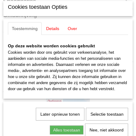
Specificaties
Cookies toestaan Opties
Productcode
Omschrijving
11419
EAN code
Auhagen 11419 Bushalte /
Toestemming
Details
Over
4013285114191
Schaal
Buswartehaeuschen (2 st.)
H0 (1:87)
Op deze website worden cookies gebruikt
Staat
Cookies worden door ons gebruikt voor verkeersanalyse, het
Bushalte / Buswartehaeuschen (2 st.)
Nieuw
aanbieden van sociale media-functies en het personaliseren van
informatie en advertenties. Daarnaast verlenen we onze sociale
media-, advertentie- en analysepartners toegang tot informatie over
hoe u onze site gebruikt. Zij kunnen deze informatie gebruiken in
combinatie met andere gegevens die zij mogelijk hebben verzameld
door uw gebruik van hun diensten of die u hen hebt verstrekt.
Ook interessant
Later opnieuw tonen
Selectie toestaan
Alles toestaan
Nee, niet akkoord