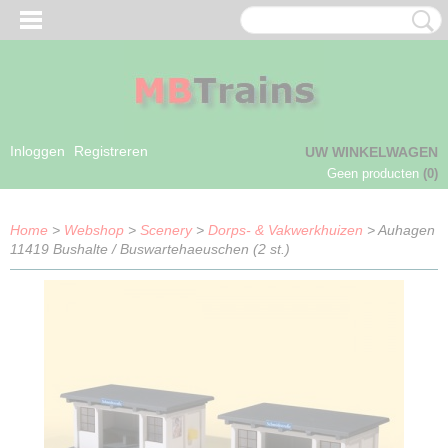
Inloggen
Registreren
UW WINKELWAGEN
Geen producten
(0)
Home
>
Webshop
>
Scenery
>
Dorps- & Vakwerkhuizen
> Auhagen
11419 Bushalte / Buswartehaeuschen (2 st.)