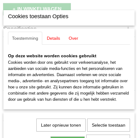
IN WINKELWAGEN
Cookies toestaan Opties
Specificaties
Toestemming
Details
Over
Productcode
Omschrijving
11408
EAN code
Op deze website worden cookies gebruikt
Auhagen 11408 Schuur met garage /
4013285114085
Cookies worden door ons gebruikt voor verkeersanalyse, het
Schaal
aanbieden van sociale media-functies en het personaliseren van
Lagerschuppen mit Garage
H0 (1:87)
informatie en advertenties. Daarnaast verlenen we onze sociale
Staat
media-, advertentie- en analysepartners toegang tot informatie over
Schuur met garage / Lagerschuppen mit Garage
Nieuw
hoe u onze site gebruikt. Zij kunnen deze informatie gebruiken in
combinatie met andere gegevens die zij mogelijk hebben verzameld
door uw gebruik van hun diensten of die u hen hebt verstrekt.
Ook interessant
Later opnieuw tonen
Selectie toestaan