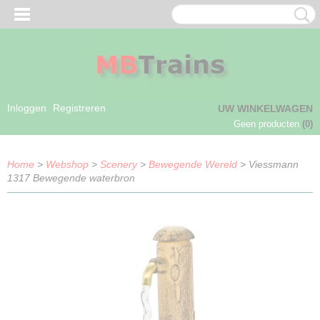
Inloggen
Registreren
UW WINKELWAGEN
Geen producten
(0)
Home
>
Webshop
>
Scenery
>
Bewegende Wereld
> Viessmann
1317 Bewegende waterbron