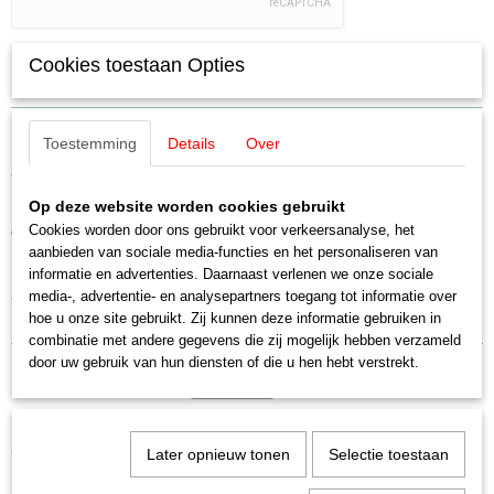
Cookies toestaan Opties
Specificaties
Productcode
Omschrijving
1317
Toestemming
Details
Over
Productcode leverancier
Viessmann 1317 Bewegende
1317
Op deze website worden cookies gebruikt
Schaal
waterbron
Cookies worden door ons gebruikt voor verkeersanalyse, het
H0 (1:87)
aanbieden van sociale media-functies en het personaliseren van
Staat
Een echte fontein, maar dan zonder water. Een roterend element van
informatie en advertenties. Daarnaast verlenen we onze sociale
Nieuw
acrylglas simuleert een stromende waterstraal. Met ondervloeraandrijving.
media-, advertentie- en analysepartners toegang tot informatie over
Inbouwdiepte: 42 mm. Afmetingen: L 3,0 x B 1,8 H 2,9 cm.
hoe u onze site gebruikt. Zij kunnen deze informatie gebruiken in
combinatie met andere gegevens die zij mogelijk hebben verzameld
door uw gebruik van hun diensten of die u hen hebt verstrekt.
Ook interessant
Later opnieuw tonen
Selectie toestaan