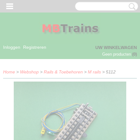
Inloggen
Registreren
UW WINKELWAGEN
Geen producten
(0)
Home
>
Webshop
>
Rails & Toebehoren
>
M rails
> 5112