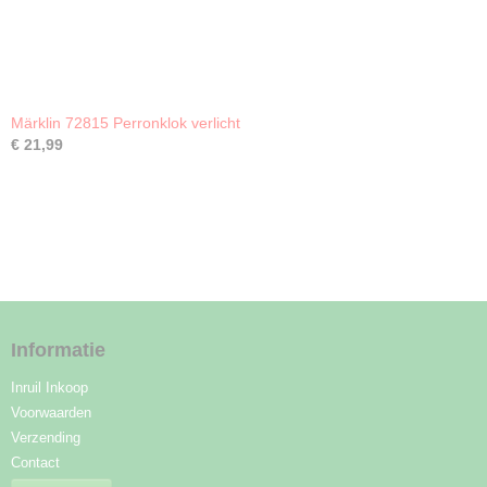
Märklin 72815 Perronklok verlicht
€ 21,99
Informatie
Inruil Inkoop
Voorwaarden
Verzending
Contact