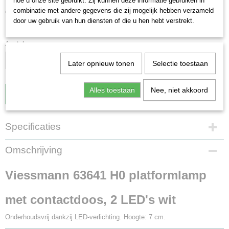
hoe u onze site gebruikt. Zij kunnen deze informatie gebruiken in
€ 16,20
combinatie met andere gegevens die zij mogelijk hebben verzameld
door uw gebruik van hun diensten of die u hen hebt verstrekt.
✓
Op voorraad
Aantal
Later opnieuw tonen
Selectie toestaan
Alles toestaan
Nee, niet akkoord
IN WINKELWAGEN
Specificaties
EAN code
Omschrijving
4026602636412
Productcode leverancier
Viessmann 63641 H0 platformlamp
63641
Schaal
met contactdoos, 2 LED's wit
H0 (1:87)
Staat
Onderhoudsvrij dankzij LED-verlichting. Hoogte: 7 cm.
Nieuw