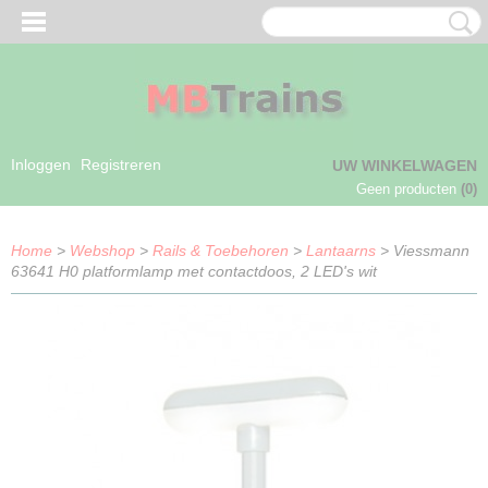
Inloggen
Registreren
UW WINKELWAGEN
Geen producten
(0)
Home
>
Webshop
>
Rails & Toebehoren
>
Lantaarns
> Viessmann
63641 H0 platformlamp met contactdoos, 2 LED's wit