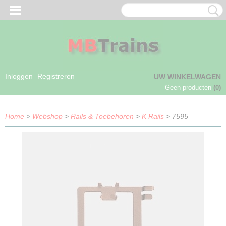
Inloggen
Registreren
UW WINKELWAGEN
Geen producten
(0)
Home
>
Webshop
>
Rails & Toebehoren
>
K Rails
> 7595