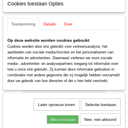
Cookies toestaan Opties
Specificaties
Productcode
Omschrijving
7595
Toestemming
Details
Over
Verbindings- en contactmoffen.
Per zakje elk 10 stuks.
Zijn nodig voor de verbinding met andere rails als de flexibele rail 2205
Op deze website worden cookies gebruikt
afgekort wordt.
Cookies worden door ons gebruikt voor verkeersanalyse, het
aanbieden van sociale media-functies en het personaliseren van
informatie en advertenties. Daarnaast verlenen we onze sociale
media-, advertentie- en analysepartners toegang tot informatie over
hoe u onze site gebruikt. Zij kunnen deze informatie gebruiken in
combinatie met andere gegevens die zij mogelijk hebben verzameld
Ook interessant
door uw gebruik van hun diensten of die u hen hebt verstrekt.
Later opnieuw tonen
Selectie toestaan
Alles toestaan
Nee, niet akkoord