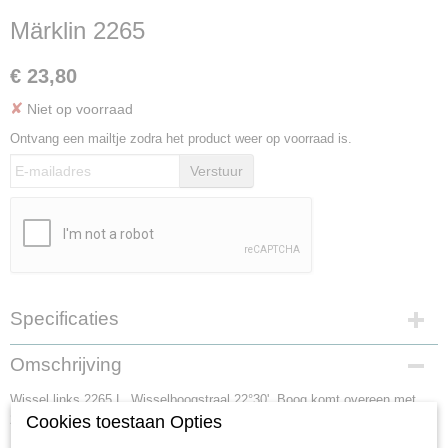
Märklin 2265
€ 23,80
✘
Niet op voorraad
Ontvang een mailtje zodra het product weer op voorraad is.
Verstuur
Specificaties
Productcode
Omschrijving
2265
Wissel links.2265 L. Wisselboogstraal 22°30'. Boog komt overeen met
2232. Lengte van de rechte rail 168,9 mm.
Cookies toestaan Opties