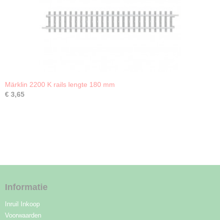
Märklin 2200 K rails lengte 180 mm
€ 3,65
Informatie
Inruil Inkoop
Voorwaarden