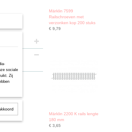
Märklin 7599
Railschroeven met
verzonken kop 200 stuks
€ 9,79
ia-
 mm.
nze sociale
ikt. Zij
hebben
akkoord
Märklin 2200 K rails lengte
180 mm
€ 3,65