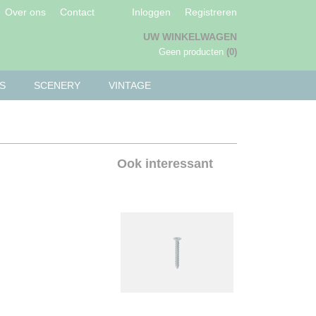
Over ons
Contact
Inloggen
Registreren
UW WINKELWAGEN
Geen producten
(0)
S
SCENERY
VINTAGE
Ook interessant