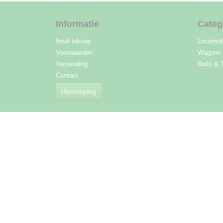
Informatie
Categ
Inruil Inkoop
Locomot
Voorwaarden
Wagons
Verzending
Rails & 
Contact
Herroeping