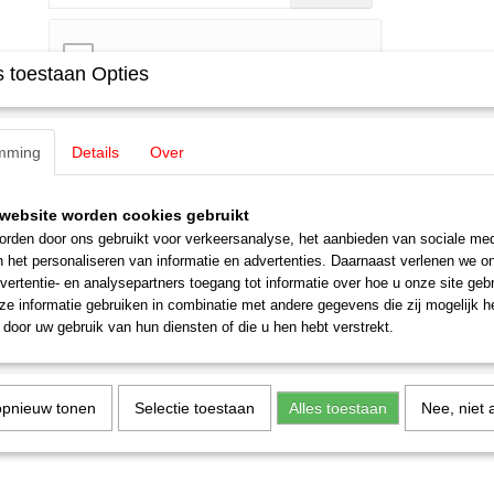
 toestaan Opties
Specificaties
mming
Details
Over
Productcode
2259
Omschrijving
website worden cookies gebruikt
rden door ons gebruikt voor verkeersanalyse, het aanbieden van sociale med
Kruising.Hoek met kruisende spoor 22° 30'. Lengte van de rail 168,9
n het personaliseren van informatie en advertenties. Daarnaast verlenen we o
vertentie- en analysepartners toegang tot informatie over hoe u onze site gebru
e informatie gebruiken in combinatie met andere gegevens die zij mogelijk 
door uw gebruik van hun diensten of die u hen hebt verstrekt.
opnieuw tonen
Selectie toestaan
Alles toestaan
Nee, niet 