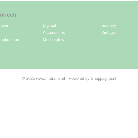
orieën
ieven
Digitaal
Scenery
Accessoires
Vintage
Toebehoren
Modelauto's
© 2026 www.mbtrains.nl - Powered by Shoppagina.nl