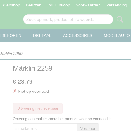
Webshop
Beurzen
Inruil Inkoop
Voorwaarden
Verzending
OEBEHOREN
DIGITAAL
ACCESSOIRES
MODELAUTO'
ärklin 2259
Märklin 2259
€ 23,79
✘
Niet op voorraad
Uitvoering niet leverbaar
Ontvang een mailtje zodra het product weer op voorraad is.
Verstuur