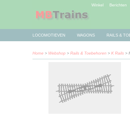
Winkel
Berichten
LOCOMOTIEVEN
WAGONS
RAILS & T
Home
>
Webshop
>
Rails & Toebehoren
>
K Rails
> M