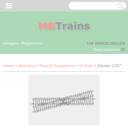
Inloggen
Registreren
UW WINKELWAGEN
Geen producten
(0)
Home
>
Webshop
>
Rails & Toebehoren
>
K Rails
> Märklin 2257