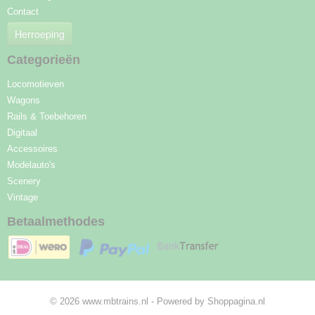
Contact
Herroeping
Categorieën
Locomotieven
Wagons
Rails & Toebehoren
Digitaal
Accessoires
Modelauto's
Scenery
Vintage
Betaalmethodes
© 2026 www.mbtrains.nl - Powered by Shoppagina.nl