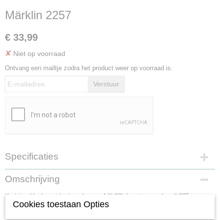
Märklin 2257
€ 33,99
✘
Niet op voorraad
Ontvang een mailtje zodra het product weer op voorraad is.
Verstuur
Specificaties
Productcode
Omschrijving
2257
Kruising.Hoek met kruisend spoor 14° 26'. Lengte van de rail 225 mm.
Cookies toestaan Opties