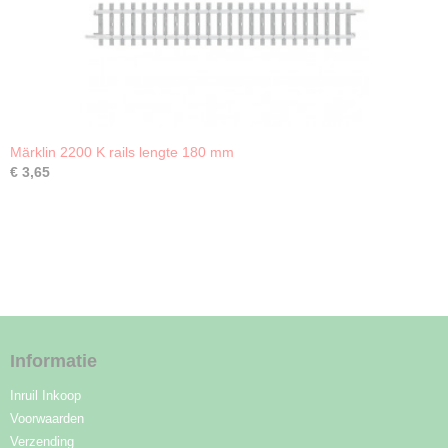
Märklin 2200 K rails lengte 180 mm
€ 3,65
Informatie
Inruil Inkoop
Voorwaarden
Verzending