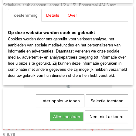
Schakelrailstuk gebogen.Lengte 1/2 = 15°. Boogstraal 424,6 mm.
Momentcontact via de sleepschoen van het voertuig.
Toestemming
Details
Over
Op deze website worden cookies gebruikt
Cookies worden door ons gebruikt voor verkeersanalyse, het
aanbieden van sociale media-functies en het personaliseren van
Ook interessant
informatie en advertenties. Daarnaast verlenen we onze sociale
media-, advertentie- en analysepartners toegang tot informatie over
hoe u onze site gebruikt. Zij kunnen deze informatie gebruiken in
combinatie met andere gegevens die zij mogelijk hebben verzameld
door uw gebruik van hun diensten of die u hen hebt verstrekt.
Later opnieuw tonen
Selectie toestaan
Alles toestaan
Nee, niet akkoord
Märklin 7599 Railschroeven met verzonken kop 200 stuks
€ 9,79