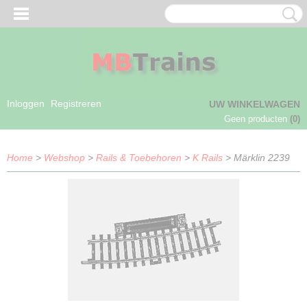
Inloggen
Registreren
UW WINKELWAGEN
Geen producten
(0)
Home
>
Webshop
>
Rails & Toebehoren
>
K Rails
> Märklin 2239