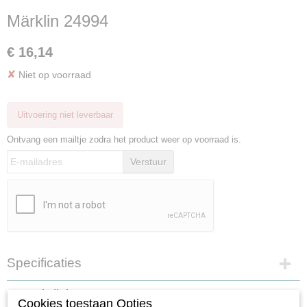
Märklin 24994
€ 16,14
✘
Niet op voorraad
Uitvoering niet leverbaar
Ontvang een mailtje zodra het product weer op voorraad is.
Verstuur
Specificaties
Productcode
Omschrijving
24994
Cookies toestaan Opties