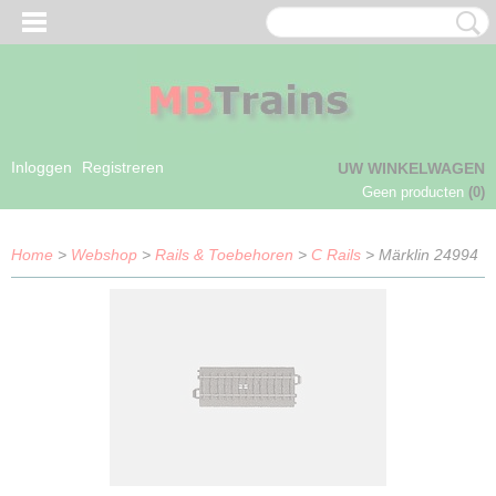
Inloggen
Registreren
UW WINKELWAGEN
Geen producten
(0)
Home
>
Webshop
>
Rails & Toebehoren
>
C Rails
> Märklin 24994