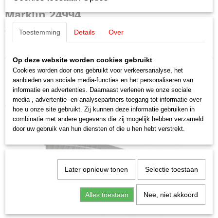
Productcode leverancier
Märklin 24994
24994
Schaal
C-Contactrail 94,2 mm.
Toestemming
Details
Over
H0 (1:87)
Momentcontact via sleepschoen van het voertuig.
Staat
Op deze website worden cookies gebruikt
Nieuw
Cookies worden door ons gebruikt voor verkeersanalyse, het
aanbieden van sociale media-functies en het personaliseren van
informatie en advertenties. Daarnaast verlenen we onze sociale
media-, advertentie- en analysepartners toegang tot informatie over
Ook interessant
hoe u onze site gebruikt. Zij kunnen deze informatie gebruiken in
combinatie met andere gegevens die zij mogelijk hebben verzameld
door uw gebruik van hun diensten of die u hen hebt verstrekt.
Later opnieuw tonen
Selectie toestaan
Alles toestaan
Nee, niet akkoord