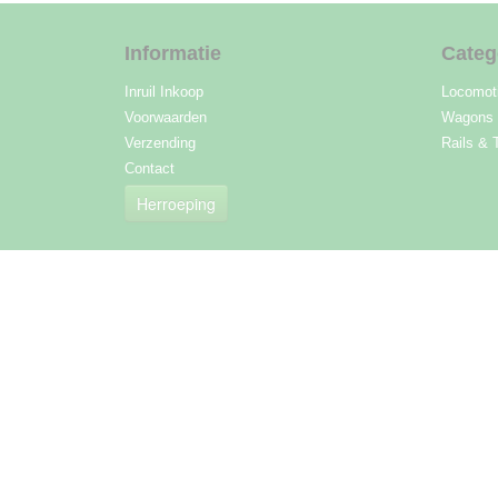
Informatie
Categ
Inruil Inkoop
Locomot
Voorwaarden
Wagons
Verzending
Rails & 
Contact
Herroeping