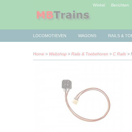
Winkel
Berichten
LOCOMOTIEVEN
WAGONS
RAILS & T
Home
>
Webshop
>
Rails & Toebehoren
>
C Rails
> 