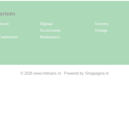
orieën
ieven
Digitaal
Scenery
Accessoires
Vintage
Toebehoren
Modelauto's
© 2026 www.mbtrains.nl - Powered by Shoppagina.nl