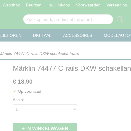
Webshop
Beurzen
Inruil Inkoop
Voorwaarden
Verzending
OEBEHOREN
DIGITAAL
ACCESSOIRES
MODELAUTO'
Märklin 74477 C-rails DKW schakellantaarn
Märklin 74477 C-rails DKW schakellan
€ 18,90
✓
Op voorraad
Aantal
IN WINKELWAGEN