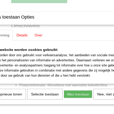
Specificaties
 toestaan Opties
EAN code
4001883744773
Omschrijving
Productcode leverancier
74477
Schaal
H0 (1:87)
mming
Details
Over
Märklin 74477 C-rails DKW schakel
Staat
Nieuw
Voor het achteraf inbouwen van een slank wissel met dubbele kruising
website worden cookies gebruikt
Verlichting met onderhoudsvrije, warmwitte leds.
rden door ons gebruikt voor verkeersanalyse, het aanbieden van sociale med
n het personaliseren van informatie en advertenties. Daarnaast verlenen we o
Alleen schakelbaar met DKW-wisseldecoder 74467.
vertentie- en analysepartners toegang tot informatie over hoe u onze site gebru
Highlights:
e informatie gebruiken in combinatie met andere gegevens die zij mogelijk 
door uw gebruik van hun diensten of die u hen hebt verstrekt.
Alleen schakelbaar met digitale inbouw-DKW-wisseldecoder 74467.
Productinformatie: Wissellamp met warmwitte ledverlichting.
opnieuw tonen
Selectie toestaan
Alles toestaan
Nee, niet 