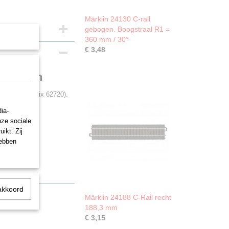
Märklin 24130 C-rail
gebogen. Boogstraal R1 =
360 mm / 30°
€ 3,48
lantaarn
 (24720 of Trix 62720).
ia-
nze sociale
ikt. Zij
hebben
akkoord
Märklin 24188 C-Rail recht
188,3 mm
€ 3,15