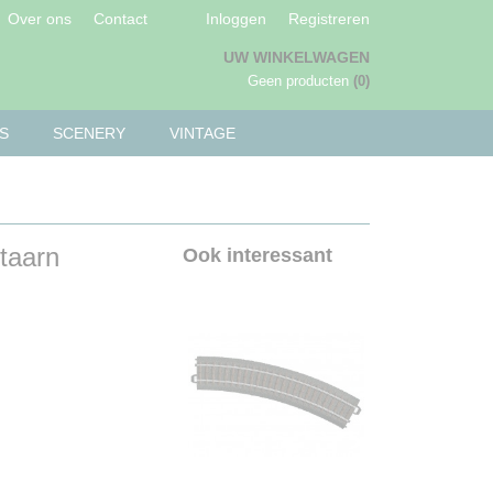
Over ons
Contact
Inloggen
Registreren
UW WINKELWAGEN
Geen producten
(0)
S
SCENERY
VINTAGE
taarn
Ook interessant