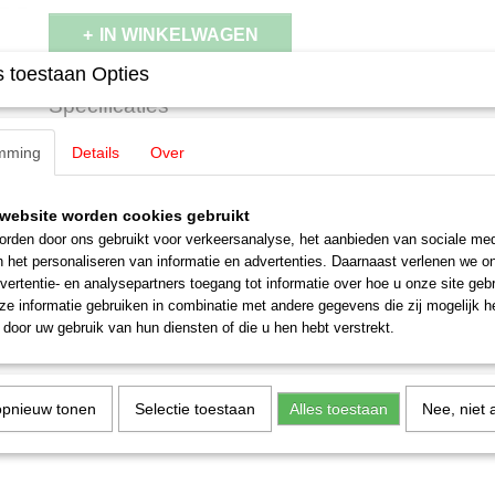
IN WINKELWAGEN
 toestaan Opties
Specificaties
Productcode leverancier
E361500
mming
Details
Over
Omschrijving
Schaal
H0 (1:87)
Staat
Nieuw
Märklin E361500 Handmatige schak
website worden cookies gebruikt
rden door ons gebruikt voor verkeersanalyse, het aanbieden van sociale med
stuks)
n het personaliseren van informatie en advertenties. Daarnaast verlenen we o
vertentie- en analysepartners toegang tot informatie over hoe u onze site gebru
e informatie gebruiken in combinatie met andere gegevens die zij mogelijk 
door uw gebruik van hun diensten of die u hen hebt verstrekt.
opnieuw tonen
Selectie toestaan
Alles toestaan
Nee, niet 