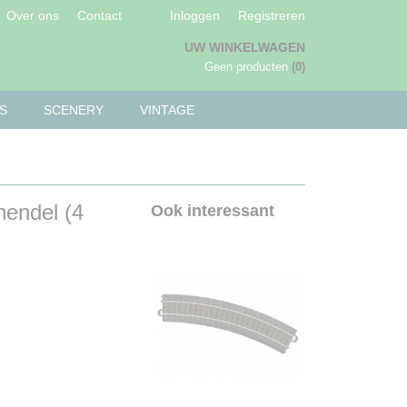
Over ons
Contact
Inloggen
Registreren
UW WINKELWAGEN
Geen producten
(0)
S
SCENERY
VINTAGE
endel (4
Ook interessant