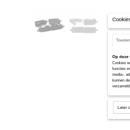
Cookies
Toeste
Op deze 
Cookies wo
functies e
media-, ad
kunnen dez
verzameld 
Later 