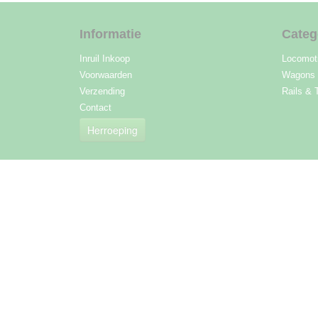
Informatie
Categ
Inruil Inkoop
Locomot
Voorwaarden
Wagons
Verzending
Rails & 
Contact
Herroeping