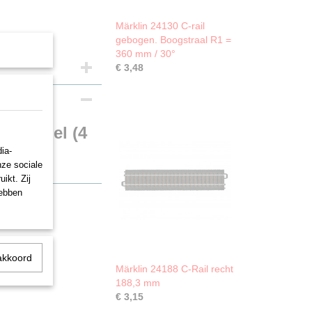
Märklin 24130 C-rail
gebogen. Boogstraal R1 =
360 mm / 30°
€ 3,48
elhendel (4
ia-
nze sociale
ikt. Zij
hebben
akkoord
Märklin 24188 C-Rail recht
188,3 mm
€ 3,15