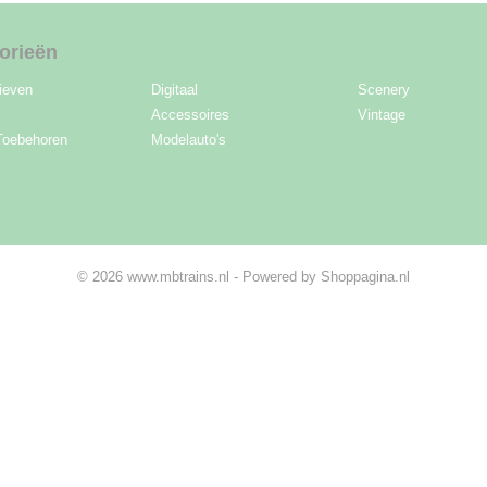
orieën
ieven
Digitaal
Scenery
Accessoires
Vintage
Toebehoren
Modelauto's
© 2026 www.mbtrains.nl - Powered by Shoppagina.nl