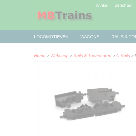
Winkel
Berichten
LOCOMOTIEVEN
WAGONS
RAILS & T
Home
>
Webshop
>
Rails & Toebehoren
>
C Rails
> 