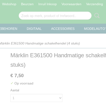
Webshop
Beurzen
Inruil Inkoop
Voorwaarden
Verzending
OEBEHOREN
DIGITAAL
ACCESSOIRES
MODELAUTO'
Märklin E361500 Handmatige schakelhendel (4 stuks)
Märklin E361500 Handmatige schakelh
stuks)
€ 7,50
✓
Op voorraad
Aantal