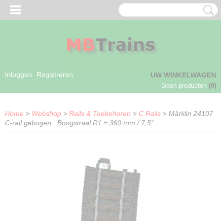
Inloggen
Registreren
UW WINKELWAGEN
Geen producten
(0)
Home
>
Webshop
>
Rails & Toebehoren
>
C Rails
> Märklin 24107
C-rail gebogen . Boogstraal R1 = 360 mm / 7,5°