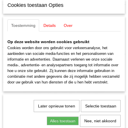
Cookies toestaan Opties
Productcode
Omschrijving
24107
Productcode leverancier
Märklin 24107 C-rail gebogen .
Toestemming
Details
Over
24107
Schaal
Boogstraal R1 = 360 mm / 7,5°
H0 (1:87)
Op deze website worden cookies gebruikt
Staat
C-Rail gebogen R1 = 360 mm. Boogstraal 7,5°
Cookies worden door ons gebruikt voor verkeersanalyse, het
Nieuw
aanbieden van sociale media-functies en het personaliseren van
informatie en advertenties. Daarnaast verlenen we onze sociale
media-, advertentie- en analysepartners toegang tot informatie over
hoe u onze site gebruikt. Zij kunnen deze informatie gebruiken in
combinatie met andere gegevens die zij mogelijk hebben verzameld
Ook interessant
door uw gebruik van hun diensten of die u hen hebt verstrekt.
Later opnieuw tonen
Selectie toestaan
Alles toestaan
Nee, niet akkoord