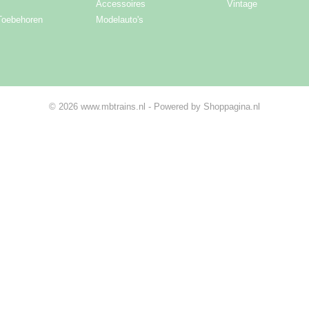
Accessoires
Vintage
Toebehoren
Modelauto's
© 2026 www.mbtrains.nl - Powered by Shoppagina.nl