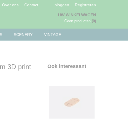
Over ons
Contact
Inloggen
Registreren
UW WINKELWAGEN
Geen producten
(0)
S
SCENERY
VINTAGE
m 3D print
Ook interessant