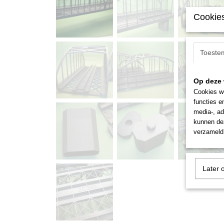
Cookies
Toeste
Op deze 
Cookies wo
functies e
media-, ad
kunnen dez
verzameld 
Later 