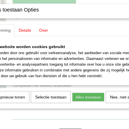
 toestaan Opties
Specificaties
Schaal
H0 (1:87)
Omschrijving
mming
Details
Over
Staat
Nieuw
MBTrains Dubbelspoor brug C 2x 
website worden cookies gebruikt
rden door ons gebruikt voor verkeersanalyse, het aanbieden van sociale med
print
n het personaliseren van informatie en advertenties. Daarnaast verlenen we o
vertentie- en analysepartners toegang tot informatie over hoe u onze site gebru
2x 36 cm dubbelspoorbrug voor C-rrails met 2 pijlers
e informatie gebruiken in combinatie met andere gegevens die zij mogelijk 
door uw gebruik van hun diensten of die u hen hebt verstrekt.
Wordt zonder rails geleverd
Compatibel met Marklin onderdelen
opnieuw tonen
Selectie toestaan
Alles toestaan
Nee, niet 