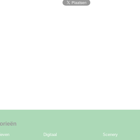
orieën
ieven
Digitaal
Scenery