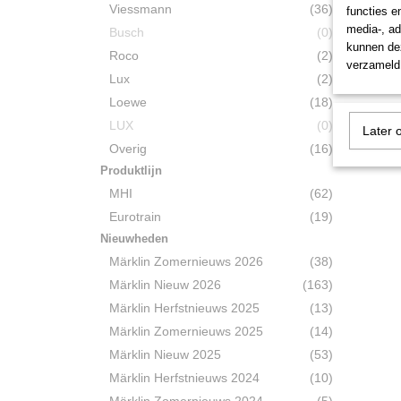
Viessmann
(36)
functies e
media-, ad
Busch
(0)
kunnen dez
Roco
(2)
verzameld 
Lux
(2)
Loewe
(18)
LUX
(0)
Later 
Overig
(16)
Produktlijn
MHI
(62)
Eurotrain
(19)
Nieuwheden
Märklin Zomernieuws 2026
(38)
Märklin Nieuw 2026
(163)
Märklin Herfstnieuws 2025
(13)
Märklin Zomernieuws 2025
(14)
Märklin Nieuw 2025
(53)
Märklin Herfstnieuws 2024
(10)