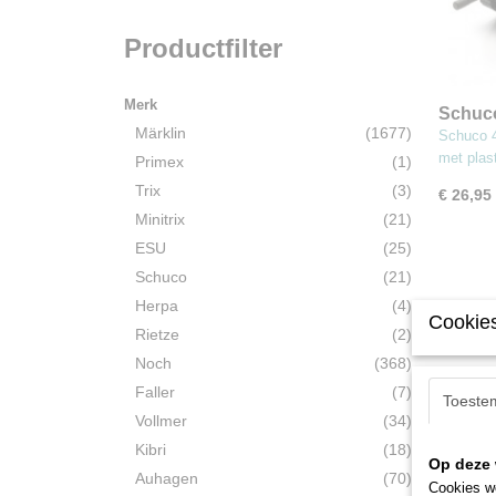
Productfilter
Merk
Schuc
Märklin
(1677)
uni
Schuco 
met plas
Primex
(1)
Trix
(3)
€ 26,95
Minitrix
(21)
ESU
(25)
Schuco
(21)
Herpa
(4)
Cookies
Rietze
(2)
Noch
(368)
Faller
(7)
Toeste
Vollmer
(34)
Kibri
(18)
Op deze 
Auhagen
(70)
Cookies wo