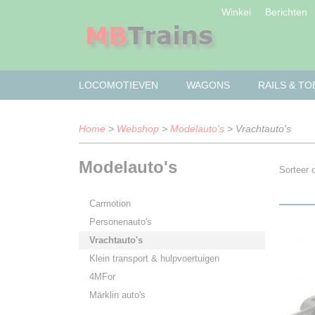
Winkel
Berichten
LOCOMOTIEVEN
WAGONS
RAILS & T
Home
>
Webshop
>
Modelauto's
> Vrachtauto's
Modelauto's
Sorteer
Carmotion
Personenauto's
Vrachtauto's
Klein transport & hulpvoertuigen
4MFor
Märklin auto's