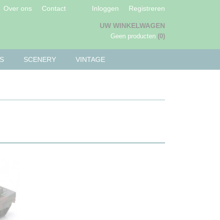
Over ons
Contact
Inloggen
Registreren
UW WINKELWAGEN
Geen producten
(0)
S
SCENERY
VINTAGE