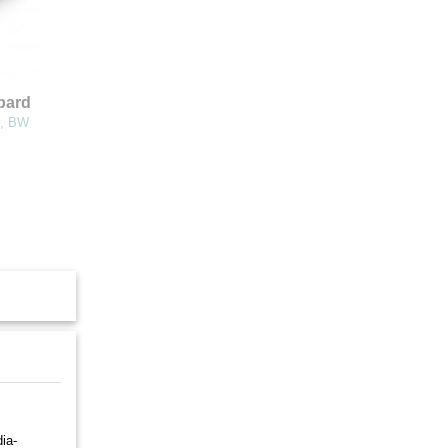
pard
6, BW
ia-