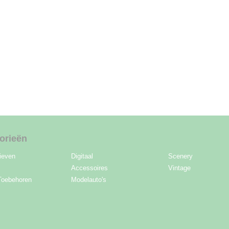
orieën
ieven
Digitaal
Scenery
Accessoires
Vintage
Toebehoren
Modelauto's