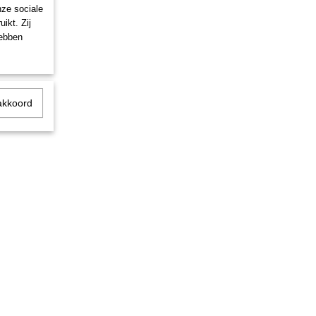
nze sociale
ikt. Zij
hebben
akkoord