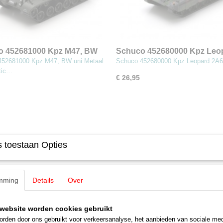
o 452681000 Kpz M47, BW
Schuco 452680000 Kpz Leo
2A6, BW
452681000 Kpz M47, BW uni Metaal
Schuco 452680000 Kpz Leopard 2A
tic…
€ 26,95
 toestaan Opties
mming
Details
Over
website worden cookies gebruikt
rden door ons gebruikt voor verkeersanalyse, het aanbieden van sociale med