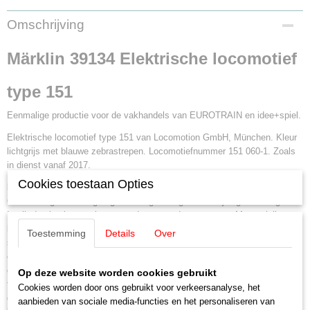
EAN code
Omschrijving
4001883391342
Productcode leverancier
Märklin 39134 Elektrische locomotief
39134
Schaal
type 151
H0 (1:87)
Aansturing
Eenmalige productie voor de vakhandels van EUROTRAIN en idee+spiel.
Digitaal
Elektrische locomotief type 151 van Locomotion GmbH, München. Kleur
Staat
lichtgrijs met blauwe zebrastrepen. Locomotiefnummer 151 060-1. Zoals
Nieuw
in dienst vanaf 2017.
Cookies toestaan Opties
Model:
Met digitale mfx+ decoder en uitgebreide geluidsfuncties.
Centraal ingebouwde geregelde hoogvermogensaandrijving met vliegwiel.
In elk draaistel twee via een cardan aangedreven assen. Met antislip
banden. Met de rijrichting wisselend driepunts frontsein en twee rode
Toestemming
Details
Over
sluitlichten, analoog brandend en in digitaal bedrijf apart schakelbaar. Met
dubbele A-sein functie. De met de rijrichting wisselende verlichtingen in
de machinistencabines en de verlichting in de machinekamer zijn digitaal
Op deze website worden cookies gebruikt
te bedienen. Bovendien kan een rijrichting afhankelijke vertreklamp
Cookies worden door ons gebruikt voor verkeersanalyse, het
digitaal ingeschakeld worden. Verlichting met warm-witte en rode
aanbieden van sociale media-functies en het personaliseren van