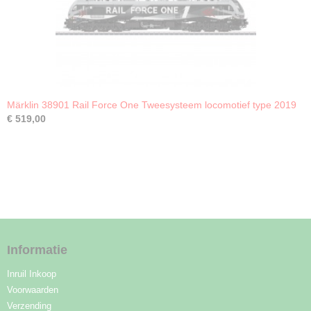
Märklin 38901 Rail Force One Tweesysteem locomotief type 2019
€ 519,00
Informatie
Inruil Inkoop
Voorwaarden
Verzending