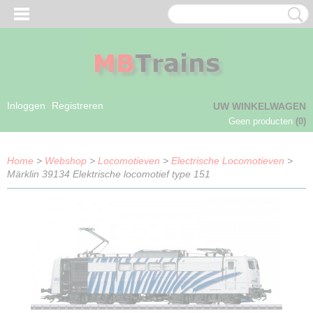
Inloggen
Registreren
UW WINKELWAGEN
Geen producten
(0)
Home
>
Webshop
>
Locomotieven
>
Electrische Locomotieven
>
Märklin 39134 Elektrische locomotief type 151