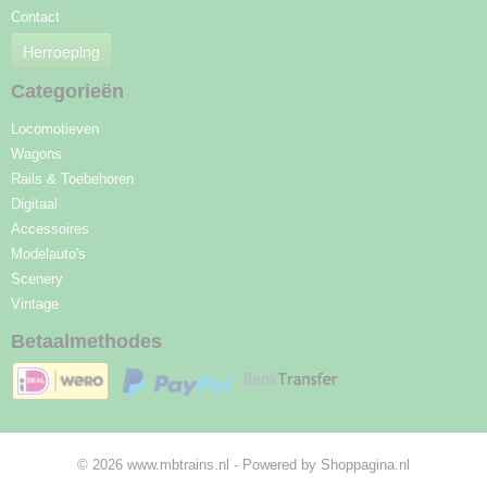
Contact
Herroeping
Categorieën
Locomotieven
Wagons
Rails & Toebehoren
Digitaal
Accessoires
Modelauto's
Scenery
Vintage
Betaalmethodes
© 2026 www.mbtrains.nl - Powered by Shoppagina.nl