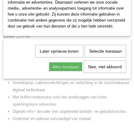
lichtdiodes (LED). Met buffercondensator. Gedetailleerd uitgevoerde
informatie en advertenties. Daarnaast verlenen we onze sociale
dakopbouw met fijngevormde éénbeen pantografen. Veel apart
media-, advertentie- en analysepartners toegang tot informatie over
gemonteerde detailonderdelen zoals imitatiehandwielen, handleiders,
hoe u onze site gebruikt. Zij kunnen deze informatie gebruiken in
zandkisten, UIC contactdozen en dakleidingen. Bufferhoogte volgens
combinatie met andere gegevens die zij mogelijk hebben verzameld
NEM. Remslangen, schroefkoppelingen en meerdere contactdozen
door uw gebruik van hun diensten of die u hen hebt verstrekt.
worden als los te monteren onderdeel meegeleverd. Lengte over de
buffers 22,4 cm.
Highlights
Later opnieuw tonen
Selectie toestaan
Attractief model van Locomotion GmbH.
De pantografen kunnen digitaal op en neer bewogen worden.
Alles toestaan
Nee, niet akkoord
Met veel apart gemonteerde detailonderdelen.
Bufferhoogte volgens NEM.
Vertreklamp, cabineverlichtingen en verlichting in de machinekamer
digitaal bedienbaar.
Met buffercondensator voor het overbruggen van korte
spanningsloze railsecties.
Digitale mfx+ decoder met uitgebreide bedrijfs- en geluidsfuncties.
Onderstel en opbouw vervaardigd van metaal.