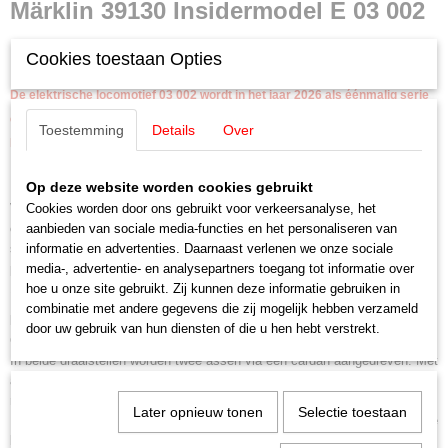
Märklin 39130 Insidermodel E 03 002
H0 (1:87)
Aansturing
Elektrische locomotief
Cookies toestaan Opties
Digitaal
Staat
De elektrische locomotief 03 002 wordt in het jaar 2026 als éénmalig serie
Nieuw
exclusief vervaardigd voor leden van de Insider Club.
Toestemming
Details
Over
Noteer uw Insider lidmaatschapnummer in het opmerkingsvak.
Op deze website worden cookies gebruikt
Elektrische locomotief E 03 002 van de Deutsche Bundesbahn (DB).
Voorserielocomotief met aan elke zijkant één rij ventilatieroosters,
Cookies worden door ons gebruikt voor verkeersanalyse, het
opgelegde chroomrand, schaarstroomafnemers DBS 54 met Wanisch
aanbieden van sociale media-functies en het personaliseren van
schuitje WB 15, afdekschorten aan het front en bufferbeplating. Kleur
informatie en advertenties. Daarnaast verlenen we onze sociale
purperrood/beige. Standplaats München Hbf. Model in de uitvoering van
media-, advertentie- en analysepartners toegang tot informatie over
1965.
hoe u onze site gebruikt. Zij kunnen deze informatie gebruiken in
combinatie met andere gegevens die zij mogelijk hebben verzameld
Model:
Met digitale mfx+ decoder en uitgebreide geluidsfuncties.
door uw gebruik van hun diensten of die u hen hebt verstrekt.
Centraal ingebouwde vijfpolige hoogvermogens aandrijving met vliegwiel.
In beide draaistellen worden twee assen via een cardan aangedreven. Met
antislip banden. Met de rijrichting wisselend driepunts frontsein en twee
rode sluitlichten, analoog brandend en digitaal te bedienen.
Later opnieuw tonen
Selectie toestaan
De frontseinen in de fronten 2 en 1 zijn digitaal onafhankelijk van elkaar te
bedienen. Met verlichting in de cabines die digitaal bediend kan worden,