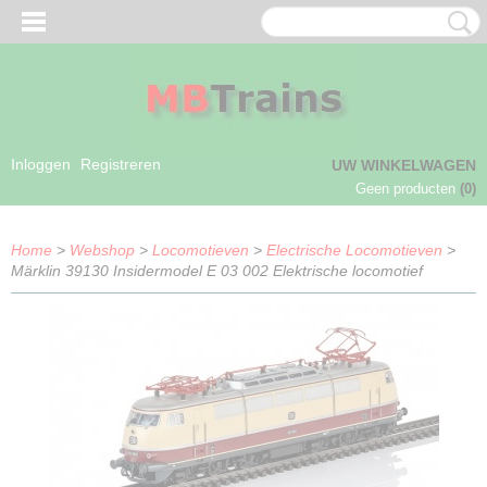
Inloggen
Registreren
UW WINKELWAGEN
Geen producten
(0)
Home
>
Webshop
>
Locomotieven
>
Electrische Locomotieven
>
Märklin 39130 Insidermodel E 03 002 Elektrische locomotief