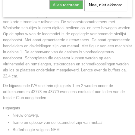
wisselend met de rijrichting. Met verlichting in de machinekamer die
Alles toestaan
Nee, niet akkoord
digitaal bediend kan worden. Verlichting met onderhoudsvrije warm-witte
en rode lichtdiodes (LED). Met buffercondensator voor het overbruggen
van korte stroomloze railsecties. De schaarstroomafnemers met
Wanische schuitjes kunnen digitaal bediend op- en neer bewogen worden.
Op de opbouw van de locomotief is de opgelegde verchroomde sierlijst
nagebootst. Met apart gemonteerde ruitenwissers. De apart gemonteerde
handleiders en dakleidingen zijn van metaal. Met figuur van een machinist
in cabine 1. De achterwand van de cabines is voorbeeldgetrouw
nagebootst. Schortplaten die geplaatst kunnen worden op een
vitrinemodel en remslangen, stekerdozen en schroefkoppelingen worden
als los te plaatsen onderdelen meegeleverd. Lengte over de buffers ca.
22,4 cm.
De bijpassende IVA sneltrein-rijtuigsets 1 en 2 worden onder de
artikelnummers 43778 en 43779 eveneens exclusief aan leden van de
Insider Club aangeboden.
Highlights
Nieuw ontwerp.
frame en opbouw van de locomotief zijn van metaal.
Bufferhoogte volgens NEM.