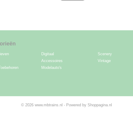
orieën
ieven
Digitaal
Scenery
Accessoires
Vintage
Toebehoren
Modelauto's
© 2026 www.mbtrains.nl - Powered by Shoppagina.nl