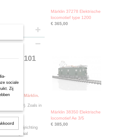
Märklin 37278 Elektrische
locomotief type 1200
€ 365,00
ef type 101
ia-
nze sociale
ikt. Zij
hebben
evering door Märklin.
 Air (W:O:A®). Zoals in
Märklin 38350 Elektrische
locomotief Ae 3/5
regelde
akkoord
€ 385,00
n. Met de rijrichting
nden en digitaal