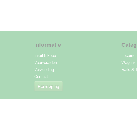
Informatie
Categ
Inruil Inkoop
Locomot
Voorwaarden
Wagons
Verzending
Rails & 
Contact
Herroeping