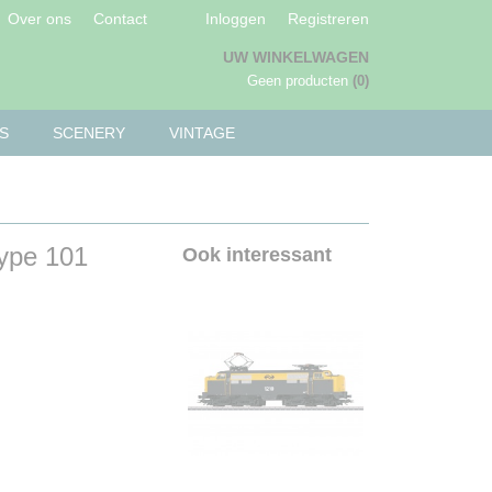
Over ons
Contact
Inloggen
Registreren
UW WINKELWAGEN
Geen producten
(0)
S
SCENERY
VINTAGE
type 101
Ook interessant