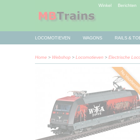
Winkel
Berichten
LOCOMOTIEVEN
WAGONS
RAILS & T
Home
>
Webshop
>
Locomotieven
>
Electrische Lo
Nu Voorbestel