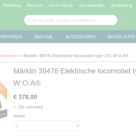
Webshop
Beurzen
Inruil Inkoop
Voorwaarden
Verzending
OEBEHOREN
DIGITAAL
ACCESSOIRES
MODELAUTO'
comotieven
> Märklin 39476 Elektrische locomotief type 101 W:O:A®
Märklin 39476 Elektrische locomotief 
len
W:O:A®
€ 378,00
✓
Op voorraad
Aantal