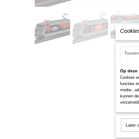
Cookies
Toeste
Op deze 
Cookies wo
functies e
media-, ad
kunnen dez
verzameld 
Later 