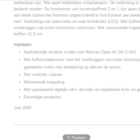
bedienbaar zijn. Met apart bedienbare schijnwerpers. De verlichting in
bediend worden. De frontseinen van locomotieffront 2 en 1 zijn apart d
aan beide kanten het frontsein uitgeschakeld is functioneert aan beide
sein. Verlichting met warm-witte en rode lichtdiodes (LED). Met buffe
overbruggen van korte stroomloze railsecties. Met meeverende koppe
buffers 21,9 cm.
Highlights
Aantrekkelijk reclame model voor Wacken Open Air (W:O:A®).
Met buffercondensator voor het overbruggen van korte stroomloze
geplaatste motor met aandrijving op allevier de assen.
Met verlichte cabines.
Meeverende koppeling.
Met speelwereld digitale mfx+ decoder en uitgebreide licht- en g
Eenmalige productie.
Juni 2026