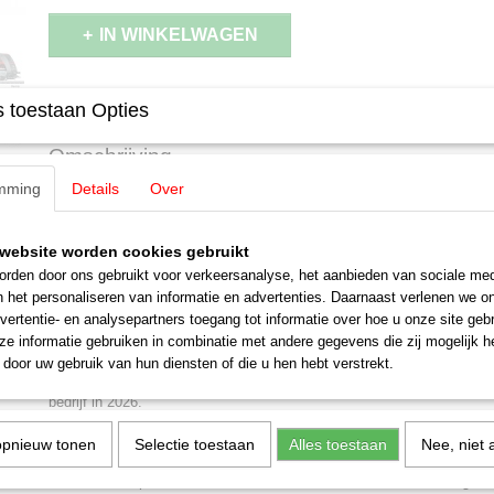
IN WINKELWAGEN
Specificaties
 toestaan Opties
Productcode leverancier
39476
Omschrijving
Schaal
H0 (1:87)
mming
Details
Over
Aansturing
Digitaal
Märklin 39476 Elektrische locomoti
Staat
Nieuw
website worden cookies gebruikt
W:O:A®
rden door ons gebruikt voor verkeersanalyse, het aanbieden van sociale med
n het personaliseren van informatie en advertenties. Daarnaast verlenen we o
LET OP: Kies bij betalen voor de optie: Betalen bij afhalen
vertentie- en analysepartners toegang tot informatie over hoe u onze site gebru
Een aanbetaling is NIET nodig!
e informatie gebruiken in combinatie met andere gegevens die zij mogelijk 
Betalen en afhalen of opsturen geschied binnen 30 dagen na uitl
door uw gebruik van hun diensten of die u hen hebt verstrekt.
Sneltreinlocomotief type 101 in speciale uitvoering voor Wacken Open
bedrijf in 2026.
Model:
Met digitale mfx+ decoder en uitgebreide geluidsfuncties. Ge
opnieuw tonen
Selectie toestaan
Alles toestaan
Nee, niet 
hoogvermogensaandrijving. Vier aangedreven assen. Met antislip bande
wisselend driepunts frontsein en twee rode sluitlichten die analoog bra