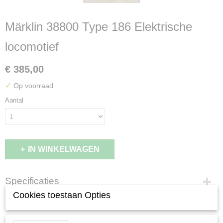
Märklin 38800 Type 186 Elektrische
locomotief
€ 385,00
✓
Op voorraad
Aantal
IN WINKELWAGEN
Specificaties
Cookies toestaan Opties
EAN code
Omschrijving
4001883388007
Productcode leverancier