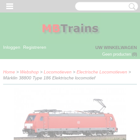
Inloggen
Registreren
UW WINKELWAGEN
Geen producten
(0)
Home
>
Webshop
>
Locomotieven
>
Electrische Locomotieven
>
Märklin 38800 Type 186 Elektrische locomotief