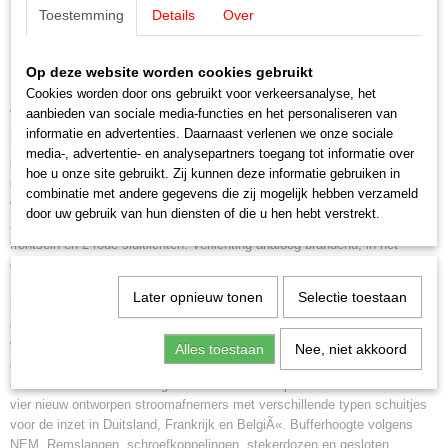
Märklin 38800 Type 186 Elektrische
Toestemming
Details
Over
38800
Schaal
locomotief
H0 (1:87)
Op deze website worden cookies gebruikt
Aansturing
Elektrische locomotief bouwserie 186 van de Deutsche Bahn AG. Kleur
Cookies worden door ons gebruikt voor verkeersanalyse, het
Digitaal
verkeersrood. Locomotiefnummer 186 339-8. In de bedrijfstoestand vanaf
aanbieden van sociale media-functies en het personaliseren van
Staat
2019.
informatie en advertenties. Daarnaast verlenen we onze sociale
Nieuw
media-, advertentie- en analysepartners toegang tot informatie over
Model:
Met digitale mfx+ decoder met uitgebreide geluidsfuncties.
hoe u onze site gebruikt. Zij kunnen deze informatie gebruiken in
Centraal ingebouwde, geregelde hoogvermogens aandrijving met
combinatie met andere gegevens die zij mogelijk hebben verzameld
vliegwiel. Allevier de assen worden door middel van een cardanas
door uw gebruik van hun diensten of die u hen hebt verstrekt.
aangedreven. Met antislip banden. Met de rijrichting wisselend driepunts
frontsein en 2 rode sluitlichten. Verlichting analoog brandend, in het
digitale bedrijf schakelbaar. Schijnwerper apart in te schakelen.
Frontseinen aan de lokzijden 2 en 1 digitaal apart te bedienen. Dubbele A-
Later opnieuw tonen
Selectie toestaan
licht functie. Verlichting in de cabines en verlichting van de stuurtafels
onafhankelijk van elkaar te bedienen. Verlichting met onderhoudsvrije
warm-witte en rode lichtdiodes (LED). Met buffercondensator. Veel apart
Alles toestaan
Nee, niet akkoord
gemonteerde onderdelen, zoals handleiders, zandkasten, UIC-
contactdozen en dakleidingen. Gedetailleerde opbouw van het dak met
vier nieuw ontworpen stroomafnemers met verschillende typen schuitjes
voor de inzet in Duitsland, Frankrijk en BelgiÃ«. Bufferhoogte volgens
NEM. Remslangen, schroefkoppelingen, stekerdozen en gesloten