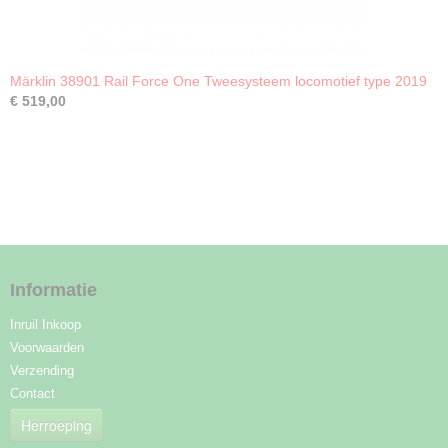
Märklin 38901 Rail Force One Tweesysteem locomotief type 2019
€ 519,00
Informatie
Inruil Inkoop
Voorwaarden
Verzending
Contact
Herroeping