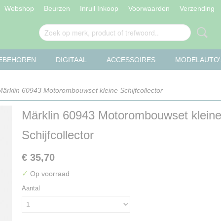
Webshop
Beurzen
Inruil Inkoop
Voorwaarden
Verzending
OEBEHOREN
DIGITAAL
ACCESSOIRES
MODELAUTO'
ärklin 60943 Motorombouwset kleine Schijfcollector
Märklin 60943 Motorombouwset klein
Schijfcollector
€ 35,70
✓
Op voorraad
Aantal