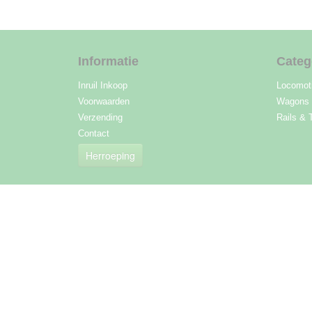
Informatie
Categ
Inruil Inkoop
Locomot
Voorwaarden
Wagons
Verzending
Rails & 
Contact
Herroeping