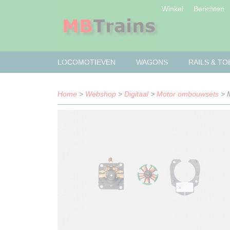
Winkel
Berichten
LOCOMOTIEVEN
WAGONS
RAILS & T
Home
>
Webshop
>
Digitaal
>
Motor ombouwsets
> M