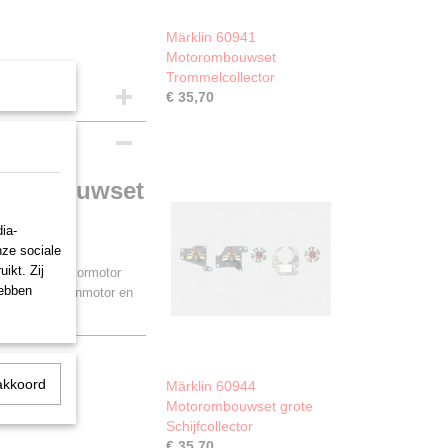
Märklin 60941
Motorombouwset
Trommelcollector
€ 35,70
orombouwset
ia-
nze sociale
ikt. Zij
 schijfcollectormotor
hebben
t hoogvermogenmotor en
akkoord
Märklin 60944
Motorombouwset grote
Schijfcollector
€ 35,70