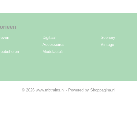
orieën
ieven
Digitaal
Scenery
Accessoires
Vintage
Toebehoren
Modelauto's
© 2026 www.mbtrains.nl - Powered by Shoppagina.nl