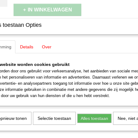
IN WINKELWAGEN
 toestaan Opties
Specificaties
Productcode
60943
Omschrijving
mming
EAN code
Details
Over
4001883909430
Schaal
H0 (1:87)
Märklin 60943 Hoogvermogen mot
Aansturing
Digitaal
website worden cookies gebruikt
Staat
Nieuw
rden door ons gebruikt voor verkeersanalyse, het aanbieden van sociale med
kleine Schijfcollector motor
n het personaliseren van informatie en advertenties. Daarnaast verlenen we o
vertentie- en analysepartners toegang tot informatie over hoe u onze site gebru
Met deze set kunnen veel Märklin H0-locomotieven met een klein type
e informatie gebruiken in combinatie met andere gegevens die zij mogelijk 
worden omgebouwd op de vijfpolige hoogvermogenmotor. Bestaat ui
door uw gebruik van hun diensten of die u hen hebt verstrekt.
inbouwmateriaal.
opnieuw tonen
Selectie toestaan
Alles toestaan
Nee, niet 