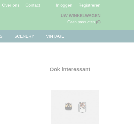
Over ons
Contact
Inloggen
Registreren
UW WINKELWAGEN
Geen producten
(0)
S
SCENERY
VINTAGE
e
Ook interessant